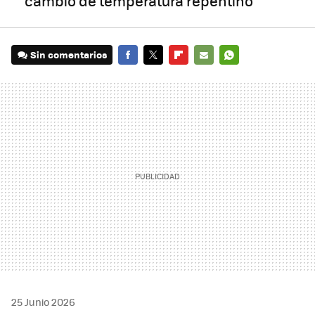
cambio de temperatura repentino
Sin comentarios
FACEBOOK
TWITTER
FLIPBOARD
E-
WHATSAPP
MAIL
25 Junio 2026