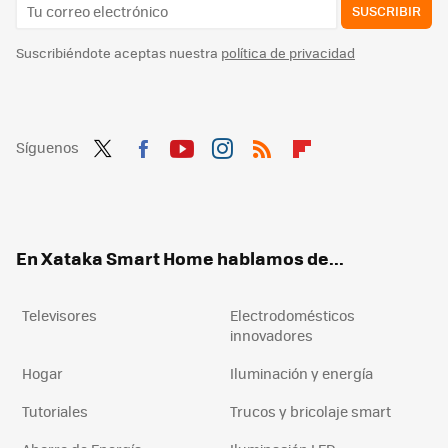
SUSCRIBIR
Suscribiéndote aceptas nuestra
política de privacidad
Síguenos
Twit
Fac
You
Inst
RSS
Flip
ter
ebo
tub
agr
boa
ok
e
am
rd
En Xataka Smart Home hablamos de...
Televisores
Electrodomésticos
innovadores
Hogar
Iluminación y energía
Tutoriales
Trucos y bricolaje smart