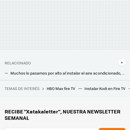
RELACIONADO
Muchos lo pasamos por alto al instalar el aire acondicionado, pero es fundamental para que funcione en los días de más calor
Manuel Amate, electricista, sobre esta función del aire acondicionado: “puede mejorar significativamente la comodidad y la salud”
TEMAS DE INTERÉS
HBO Max fire TV
Instalar Kodi en Fire TV
Canarias tiene una patata caliente entre manos. Una gigantesca estatua franquista que ni Franco quiso
Los fabricantes coinciden: “nunca laves este filtro del aire acondicionado”
Es sencillo truco para no pasar calor en casa sin aire acondicionado es usar dos ventiladores: así debes colocarlos
RECIBE "Xatakaletter", NUESTRA NEWSLETTER
SEMANAL