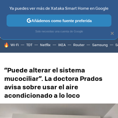
Ya puedes ver más de Xataka Smart Home en Google
TELEVISORES
CONTENIDOS SMART TV
SELECCIÓN
HOG
Añádenos como fuente preferida
Solo necesitas una cuenta de Google
×
HOY SE HABLA DE
Wi-Fi
TDT
Netflix
IKEA
Router
Samsung
S
“Puede alterar el sistema
mucociliar”. La doctora Prados
avisa sobre usar el aire
acondicionado a lo loco