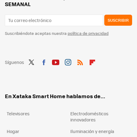
SEMANAL
SUSCRIBIR
Suscribiéndote aceptas nuestra
política de privacidad
Síguenos
Twit
Fac
You
Inst
RSS
Flip
ter
ebo
tub
agr
boa
ok
e
am
rd
En Xataka Smart Home hablamos de...
Televisores
Electrodomésticos
innovadores
Hogar
Iluminación y energía