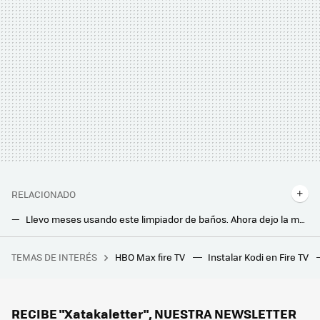
RELACIONADO
Llevo meses usando este limpiador de baños. Ahora dejo la mampara y los grifos como los chorros de oro
Los pelos de mi perro campaban a sus anchas en casa hasta que decidí acabar con ellos. Y funcionó cuando cambié todo esto
TEMAS DE INTERÉS
HBO Max fire TV
Instalar Kodi en Fire TV
Durante décadas subimos a este rascacielos de Nueva York sin saber que los tornillos que lo sujetaban no aguantaban
El detergente líquido del lavavajillas es más útil de lo que parece: así podemos usarlo en casa más allá de lavar los platos
Cómo quitar el sarro del inodoro fácilmente: este truco con papel de cocina lo logra
RECIBE "Xatakaletter", NUESTRA NEWSLETTER