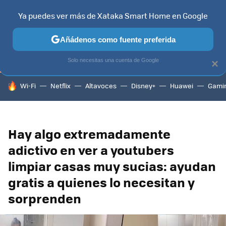
Ya puedes ver más de Xataka Smart Home en Google
TELEVISORES
CONTENIDOS SMART TV
SELECCIÓN
HOG
Añádenos como fuente preferida
Solo necesitas una cuenta de Google
×
HOY SE HABLA DE
Wi-Fi
Netflix
Altavoces
Disney+
Huawei
Gami
Hay algo extremadamente
adictivo en ver a youtubers
limpiar casas muy sucias: ayudan
gratis a quienes lo necesitan y
sorprenden