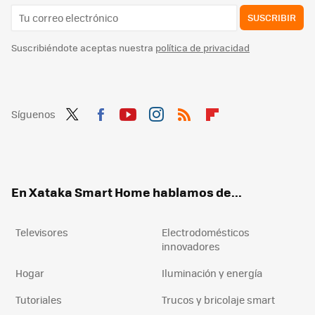
SUSCRIBIR
Suscribiéndote aceptas nuestra
política de privacidad
Síguenos
Twit
Fac
You
Inst
RSS
Flip
ter
ebo
tub
agr
boa
ok
e
am
rd
En Xataka Smart Home hablamos de...
Televisores
Electrodomésticos
innovadores
Hogar
Iluminación y energía
Tutoriales
Trucos y bricolaje smart