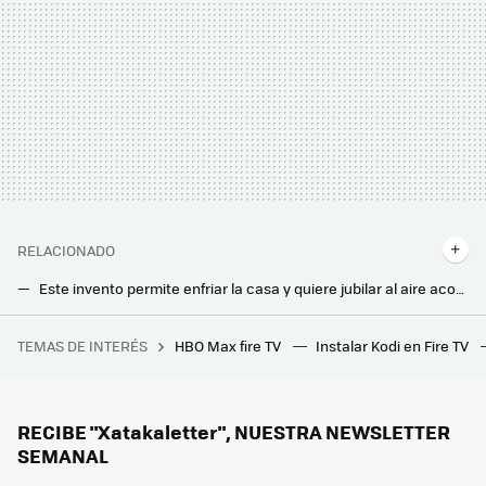
RELACIONADO
Este invento permite enfriar la casa y quiere jubilar al aire acondicionado al funcionar sin electricidad
Qué gasta más, un aire acondicionado, un ventilador o un evaporador: esto es lo que nos cuestan en la factura de la luz
TEMAS DE INTERÉS
HBO Max fire TV
Instalar Kodi en Fire TV
Una empresa de Barcelona quiso probar la semana de cuatro días. Terminó despidiendo a un empleado por tener dos trabajos
Siete habitaciones y todas las comodidades: la asombrosa casa de botellas que puedes alquilar en Airbnb
Se averió el aire acondicionado y lo resolvió con una idea inesperada: el congelador
RECIBE "Xatakaletter", NUESTRA NEWSLETTER
SEMANAL