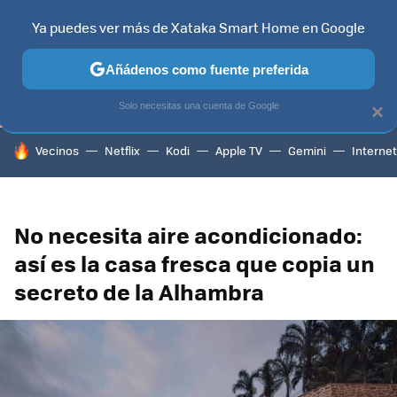
Ya puedes ver más de Xataka Smart Home en Google
TELEVISORES
CONTENIDOS SMART TV
SELECCIÓN
HOG
Añádenos como fuente preferida
Solo necesitas una cuenta de Google
×
HOY SE HABLA DE
Vecinos
Netflix
Kodi
Apple TV
Gemini
Internet
No necesita aire acondicionado:
así es la casa fresca que copia un
secreto de la Alhambra