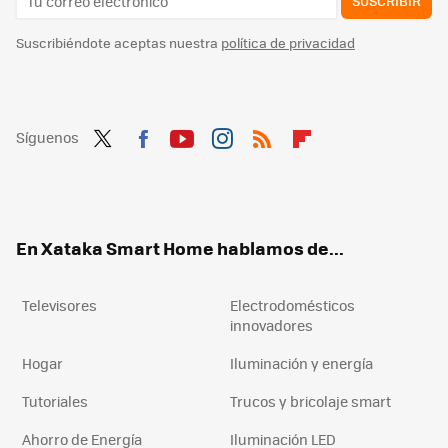
SUSCRIBIR
Suscribiéndote aceptas nuestra
política de privacidad
Síguenos
Twit
Fac
You
Inst
RSS
Flip
ter
ebo
tub
agr
boa
ok
e
am
rd
En Xataka Smart Home hablamos de...
Televisores
Electrodomésticos
innovadores
Hogar
Iluminación y energía
Tutoriales
Trucos y bricolaje smart
Ahorro de Energía
Iluminación LED