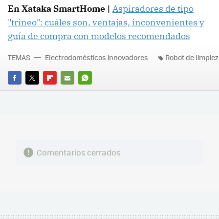
En Xataka SmartHome |
Aspiradores de tipo
"trineo": cuáles son, ventajas, inconvenientes y
guía de compra con modelos recomendados
TEMAS
Electrodomésticos innovadores
Robot de limpie
FACEBOOK
TWITTER
FLIPBOARD
E-
WHATSAPP
MAIL
Comentarios cerrados