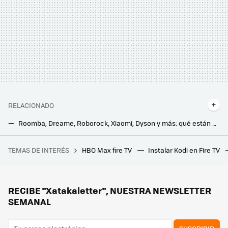
RELACIONADO
Roomba, Dreame, Roborock, Xiaomi, Dyson y más: qué están haciendo las mejores marcas de robots aspiradores
Vale cada céntimo que he pagado: he jubilado la fregona y tengo más tiempo libre
TEMAS DE INTERÉS
HBO Max fire TV
Instalar Kodi en Fire TV
En 3 días se estrena la película de ciencia ficción más importante del año. Todo el futuro de un universo depende de ella
Si tienes este tipo de tarifa de la luz pagarás 30 euros más hasta final de año, según la OCU. La bajada de las ayudas es el problema
China construye una planta solar gigantesca. Flota sobre el mar y produce 16,7 millones de kWh
RECIBE "Xatakaletter", NUESTRA NEWSLETTER
SEMANAL