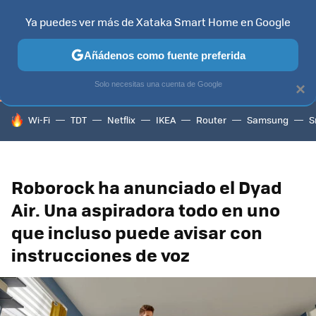
Ya puedes ver más de Xataka Smart Home en Google
TELEVISORES
CONTENIDOS SMART TV
SELECCIÓN
HOG
Añádenos como fuente preferida
Solo necesitas una cuenta de Google
×
HOY SE HABLA DE
Wi-Fi
TDT
Netflix
IKEA
Router
Samsung
S
Roborock ha anunciado el Dyad
Air. Una aspiradora todo en uno
que incluso puede avisar con
instrucciones de voz