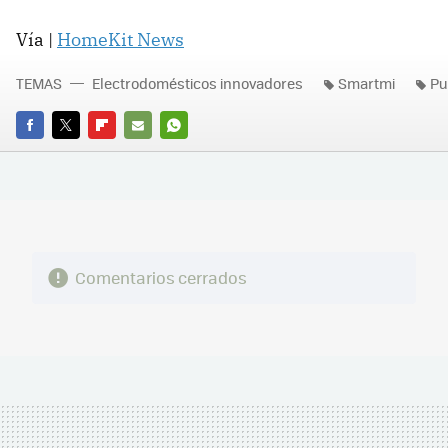
Vía |
HomeKit News
TEMAS
Electrodomésticos innovadores
Smartmi
Pu
FACEBOOK
TWITTER
FLIPBOARD
E-
WHATSAPP
MAIL
Comentarios cerrados