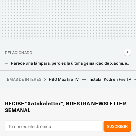
RELACIONADO
Parece una lámpara, pero es la última genialidad de Xiaomi: es un chollazo, un aparato Smart que es tres en uno
Lo último de Xioami ha sido meter el modo turbo a su cafetera: tendrás un café al instante
TEMAS DE INTERÉS
HBO Max fire TV
Instalar Kodi en Fire TV
Christopher Nolan replica al derrotismo de Matt Damon sobre 'La Odisea': "El cine es vital y esencial, y sigue transformándose"
Más de 30 °C en mi piso cada día y por fin encontré la solución que de verdad funciona para no pasar calor
Aire acondicionado portátil tipo pingüino, sí o no: qué son, cuánto gastan, cuánto frío dan, ventajas e inconvenientes
RECIBE "Xatakaletter", NUESTRA NEWSLETTER
SEMANAL
SUSCRIBIR