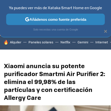
Ya puedes ver más de Xataka Smart Home en Google
TELEVISORES
CONTENIDOS SMART TV
SELECCIÓN
HOG
Añádenos como fuente preferida
Solo necesitas una cuenta de Google
×
HOY SE HABLA DE
Alquiler
Paneles solares
Netflix
Gemini
Internet
Xiaomi anuncia su potente
purificador Smartmi Air Purifier 2:
elimina el 99,98% de las
partículas y con certificación
Allergy Care