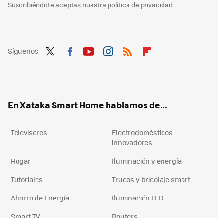
Suscribiéndote aceptas nuestra
política de privacidad
Síguenos
Twit
Fac
You
Inst
RSS
Flip
ter
ebo
tub
agr
boa
ok
e
am
rd
En Xataka Smart Home hablamos de...
Televisores
Electrodomésticos
innovadores
Hogar
Iluminación y energía
Tutoriales
Trucos y bricolaje smart
Ahorro de Energía
Iluminación LED
Smart TV
Routers