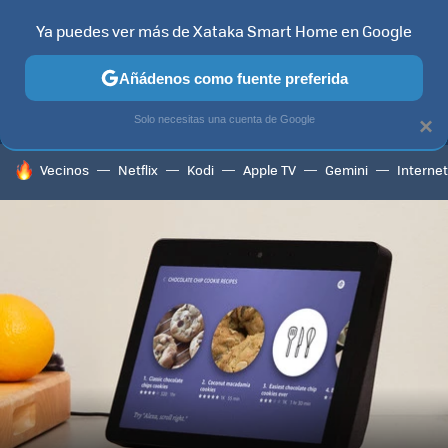
Ya puedes ver más de Xataka Smart Home en Google
MENÚ
NUEVO
Añádenos como fuente preferida
TELEVISORES
CONTENIDOS SMART TV
SELECCIÓN
HOG
Solo necesitas una cuenta de Google
×
HOY SE HABLA DE
Vecinos
Netflix
Kodi
Apple TV
Gemini
Internet