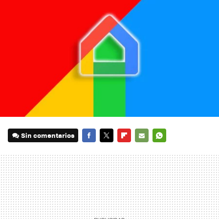
Sin comentarios
FACEBOOK
TWITTER
FLIPBOARD
E-
WHATSAPP
MAIL