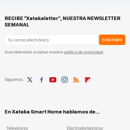
Movistar jubila su viejo router HGU. Ya instala el modelo con WiFi 6 en todas las tarifas que ofrece
Los bomberos advierten: hay que desenchufar este electrodoméstico después de usarlo. Puede incendiarse
RECIBE "Xatakaletter", NUESTRA NEWSLETTER
SEMANAL
SUSCRIBIR
Suscribiéndote aceptas nuestra
política de privacidad
Síguenos
Twit
Fac
You
Inst
RSS
Flip
ter
ebo
tub
agr
boa
ok
e
am
rd
En Xataka Smart Home hablamos de...
Televisores
Electrodomésticos