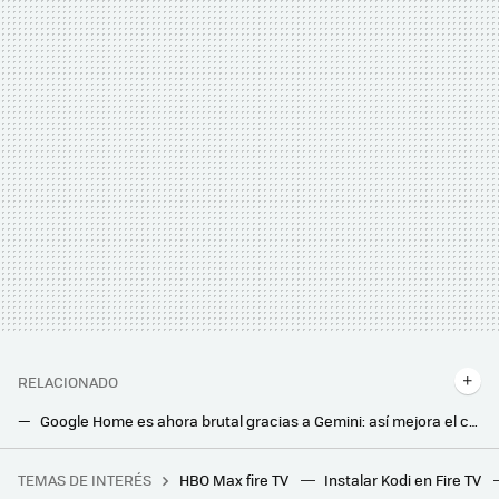
RELACIONADO
Google Home es ahora brutal gracias a Gemini: así mejora el control del hogar conectado gracias a la IA
Google Home se actualiza para olvidarse del WiFi. Así podrás controlar ahora el hogar conectado
TEMAS DE INTERÉS
HBO Max fire TV
Instalar Kodi en Fire TV
El próximo tomo de Dragon Ball será el último escrito por Akira Toriyama y su largamente esperada portada supera toda expectativa