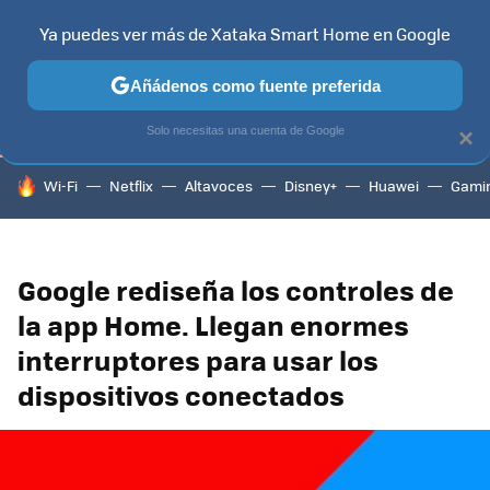
Ya puedes ver más de Xataka Smart Home en Google
TELEVISORES
CONTENIDOS SMART TV
SELECCIÓN
HOG
Añádenos como fuente preferida
Solo necesitas una cuenta de Google
×
HOY SE HABLA DE
Wi-Fi
Netflix
Altavoces
Disney+
Huawei
Gami
Google rediseña los controles de
la app Home. Llegan enormes
interruptores para usar los
dispositivos conectados