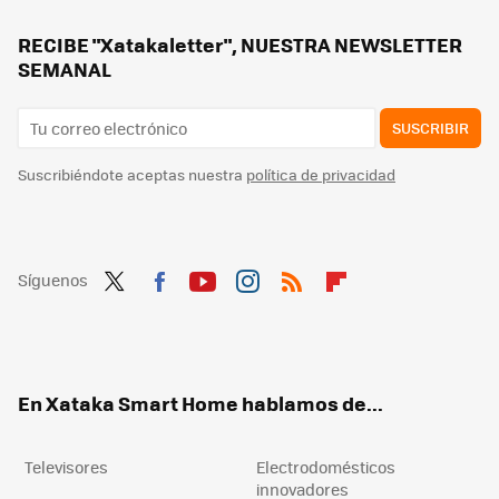
Movistar jubila su viejo router HGU. Ya instala el modelo con WiFi 6 en todas las tarifas que ofrece
Los bomberos advierten: hay que desenchufar este electrodoméstico después de usarlo. Puede incendiarse
RECIBE "Xatakaletter", NUESTRA NEWSLETTER
SEMANAL
SUSCRIBIR
Suscribiéndote aceptas nuestra
política de privacidad
Síguenos
Twit
Fac
You
Inst
RSS
Flip
ter
ebo
tub
agr
boa
ok
e
am
rd
En Xataka Smart Home hablamos de...
Televisores
Electrodomésticos
innovadores