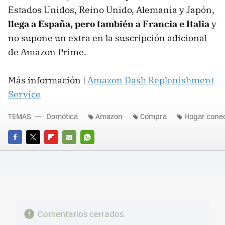
Estados Unidos, Reino Unido, Alemania y Japón,
llega a España, pero también a Francia e Italia
y
no supone un extra en la suscripción adicional
de Amazon Prime.
Más información |
Amazon Dash Replenishment
Service
TEMAS
Domótica
Amazon
Compra
Hogar cone
FACEBOOK
TWITTER
FLIPBOARD
E-
WHATSAPP
MAIL
Comentarios cerrados