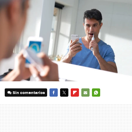
Sin comentarios
FACEBOOK
TWITTER
FLIPBOARD
E-
WHATSAPP
MAIL