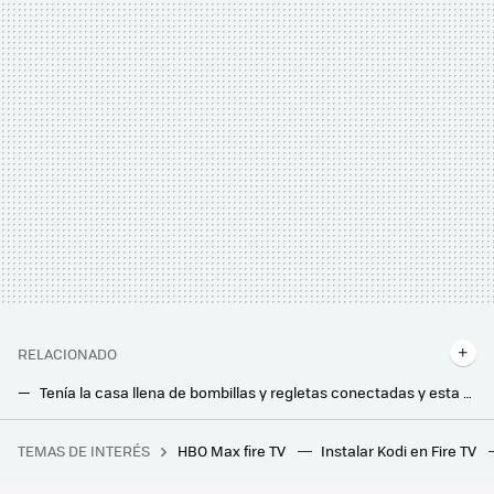
RELACIONADO
Tenía la casa llena de bombillas y regletas conectadas y esta marca me ha dejado sin app en Android y en iPhone. Esta ha sido mi experiencia
Aunque Alexa necesita inteligencia artificial con urgencia, tendrá que esperar: Amazon tiene problemas, según Bloomberg
TEMAS DE INTERÉS
HBO Max fire TV
Instalar Kodi en Fire TV
Tormenta perfecta en Spotify: tras perseguir a los usuarios del APK Premium, ahora oye anuncios por error hasta quien sí paga