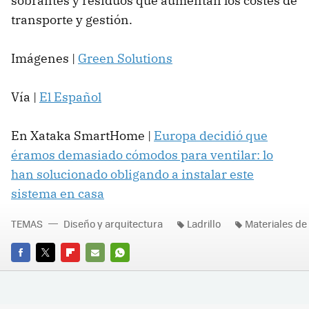
sobrantes y residuos que aumentan los costes de
transporte y gestión.
Imágenes |
Green Solutions
Vía |
El Español
En Xataka SmartHome |
Europa decidió que
éramos demasiado cómodos para ventilar: lo
han solucionado obligando a instalar este
sistema en casa
TEMAS
Diseño y arquitectura
Ladrillo
Materiales de
FACEBOOK
TWITTER
FLIPBOARD
E-
WHATSAPP
MAIL