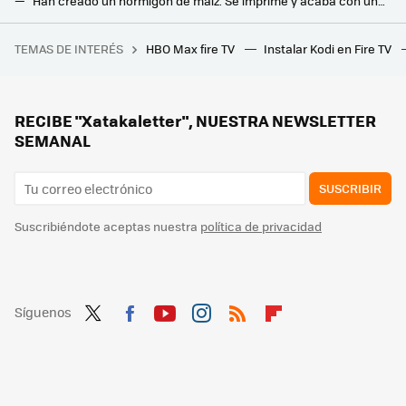
Han creado un hormigón de maíz. Se imprime y acaba con uno de los grandes problemas de la construcción
Este cemento promete ser hasta 10 veces más resistente y de secado más rápido que los actuales. Está inspirado en las ostras
TEMAS DE INTERÉS
HBO Max fire TV
Instalar Kodi en Fire TV
El mayor infierno cartográfico de España se llama Albarracín. También es el mejor enclave para ver el eclipse
Los fabricantes coinciden: “nunca laves este filtro del aire acondicionado”
IKEA lanza sus nuevos muebles y accesorios portátiles y plegables para facilitar las mudanzas
RECIBE "Xatakaletter", NUESTRA NEWSLETTER
SEMANAL
SUSCRIBIR
Suscribiéndote aceptas nuestra
política de privacidad
Síguenos
Twit
Fac
You
Inst
RSS
Flip
ter
ebo
tub
agr
boa
ok
e
am
rd