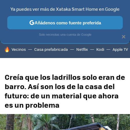
Ya puedes ver más de Xataka Smart Home en Google
MENÚ
NUEVO
Añádenos como fuente preferida
TELEVISORES
CONTENIDOS SMART TV
SELECCIÓN
HOG
Solo necesitas una cuenta de Google
×
HOY SE HABLA DE
Vecinos
Casa prefabricada
Netflix
Kodi
Apple TV
Creía que los ladrillos solo eran de
barro. Así son los de la casa del
futuro: de un material que ahora
es un problema