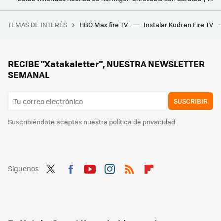
Las viviendas de doble piel son el arma secreta para aislarse del calor y gastar menos en aire acondicionado
TEMAS DE INTERÉS
HBO Max fire TV
Instalar Kodi en Fire TV
Por qué 40 años después 'Terciopelo Azul' de David Lynch sigue siendo la película que mejor encapsula el sueño americano
RECIBE "Xatakaletter", NUESTRA NEWSLETTER
SEMANAL
SUSCRIBIR
Suscribiéndote aceptas nuestra
política de privacidad
Síguenos
Twit
Fac
You
Inst
RSS
Flip
ter
ebo
tub
agr
boa
ok
e
am
rd