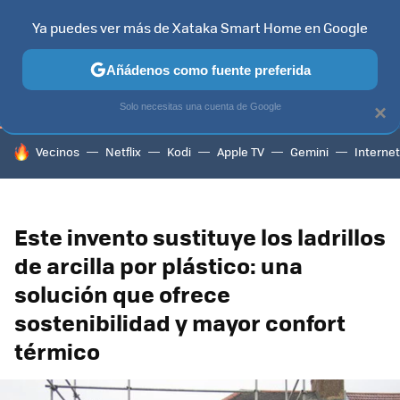
Ya puedes ver más de Xataka Smart Home en Google
TELEVISORES
CONTENIDOS SMART TV
SELECCIÓN
HOG
Añádenos como fuente preferida
Solo necesitas una cuenta de Google
×
HOY SE HABLA DE
Vecinos
Netflix
Kodi
Apple TV
Gemini
Internet
Este invento sustituye los ladrillos
de arcilla por plástico: una
solución que ofrece
sostenibilidad y mayor confort
térmico