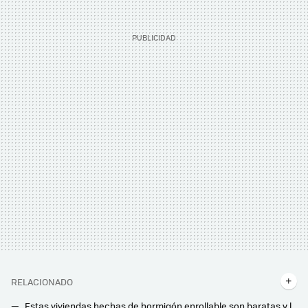
RELACIONADO
Estas viviendas hechas de hormigón enrollable son baratas y lo último en eficiencia energética: en qué consisten