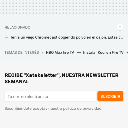
RELACIONADO
Tenía un viejo Chromecast cogiendo polvo en el cajón. Estas cuatro funciones lo han resucitado
Los Fire TV ya bloquean la instalación de aplicaciones: es el paso lógico después del aviso
TEMAS DE INTERÉS
HBO Max fire TV
Instalar Kodi en Fire TV
Suspenden a siete ingenieros tras construir un puente de 2,3 millones. Tenía una curva de casi 90 grados
Los nuevos proyectores láser portátiles de XGIMI quieren que puedas montarte una pantalla gigante en cualquier parte de la casa
Se acabó el grito del vecino cantando el gol antes de verlo en mi tele: así veré a España sin el temido retraso de emisión
RECIBE "Xatakaletter", NUESTRA NEWSLETTER
SEMANAL
SUSCRIBIR
Suscribiéndote aceptas nuestra
política de privacidad