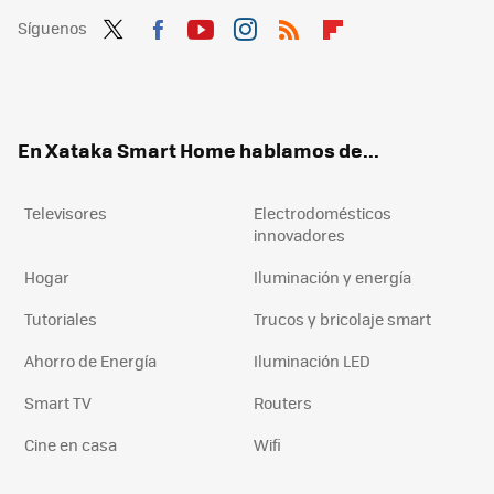
Síguenos
Twit
Fac
You
Inst
RSS
Flip
ter
ebo
tub
agr
boa
ok
e
am
rd
En Xataka Smart Home hablamos de...
Televisores
Electrodomésticos
innovadores
Hogar
Iluminación y energía
Tutoriales
Trucos y bricolaje smart
Ahorro de Energía
Iluminación LED
Smart TV
Routers
Cine en casa
Wifi