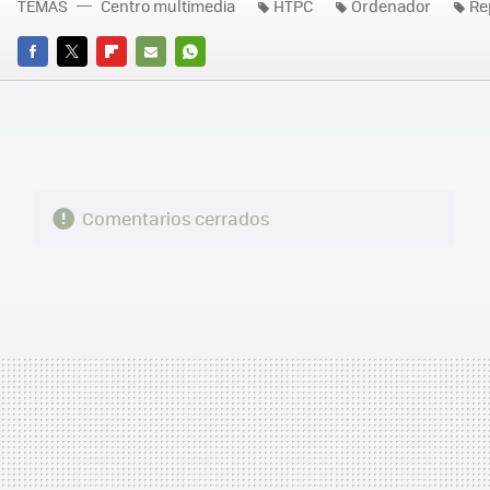
TEMAS
Centro multimedia
HTPC
Ordenador
Re
FACEBOOK
TWITTER
FLIPBOARD
E-
WHATSAPP
MAIL
Comentarios cerrados