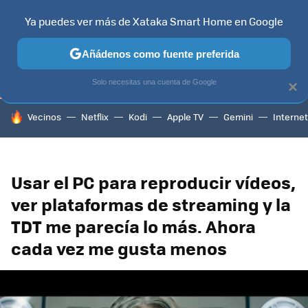
Ya puedes ver más de Xataka Smart Home en Google
TELEVISORES
CONTENIDOS SMART TV
SELECCIÓN
HOG
Añádenos como fuente preferida
Solo necesitas una cuenta de Google
×
HOY SE HABLA DE
Vecinos
Netflix
Kodi
Apple TV
Gemini
Internet
Usar el PC para reproducir vídeos,
ver plataformas de streaming y la
TDT me parecía lo más. Ahora
cada vez me gusta menos