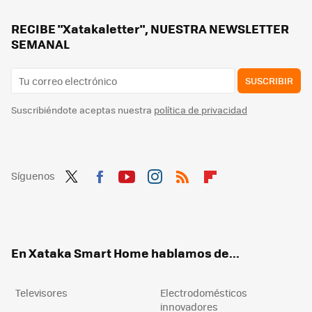
Estas son las razones por las que tus bombillas LED se quedan encendidas a pesar de haberle dado al interruptor
Estas son las operadoras que me ayudan a ahorrar en verano. Me permiten dar de baja la fibra temporalmente
RECIBE "Xatakaletter", NUESTRA NEWSLETTER
SEMANAL
SUSCRIBIR
Suscribiéndote aceptas nuestra
política de privacidad
Síguenos
Twit
Fac
You
Inst
RSS
Flip
ter
ebo
tub
agr
boa
ok
e
am
rd
En Xataka Smart Home hablamos de...
Televisores
Electrodomésticos
innovadores