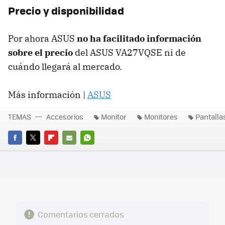
Precio y disponibilidad
Por ahora ASUS
no ha facilitado información
sobre el precio
del ASUS VA27VQSE ni de
cuándo llegará al mercado.
Más información |
ASUS
TEMAS
Accesorios
Monitor
Monitores
Pantalla
FACEBOOK
TWITTER
FLIPBOARD
E-
WHATSAPP
MAIL
Comentarios cerrados