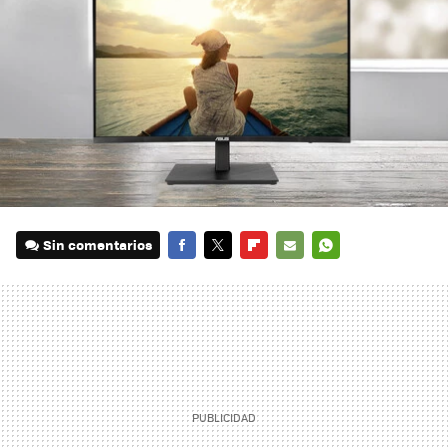
Sin comentarios
FACEBOOK
TWITTER
FLIPBOARD
E-
WHATSAPP
MAIL