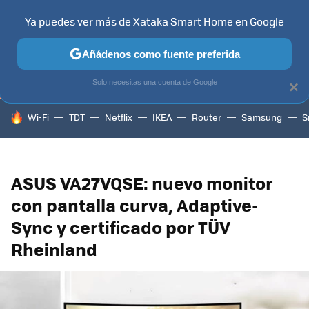
Ya puedes ver más de Xataka Smart Home en Google
TELEVISORES
CONTENIDOS SMART TV
SELECCIÓN
HOG
Añádenos como fuente preferida
Solo necesitas una cuenta de Google
×
HOY SE HABLA DE
Wi-Fi
TDT
Netflix
IKEA
Router
Samsung
S
ASUS VA27VQSE: nuevo monitor
con pantalla curva, Adaptive-
Sync y certificado por TÜV
Rheinland