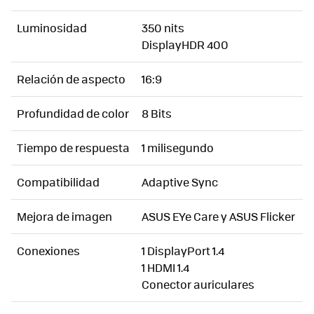
Luminosidad
350 nits
DisplayHDR 400
Relación de aspecto
16:9
Profundidad de color
8 Bits
Tiempo de respuesta
1 milisegundo
Compatibilidad
Adaptive Sync
Mejora de imagen
ASUS EYe Care y ASUS Flicker
Conexiones
1 DisplayPort 1.4
1 HDMI 1.4
Conector auriculares