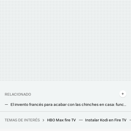
RELACIONADO
El invento francés para acabar con las chinches en casa: funciona sin pesticidas ni aparatos eléctricos
Dolby prepara la Navidad con este Calendario de Adviento gratuito. Sirve para descubrir series, películas, música y videojuegos a máxima calidad
TEMAS DE INTERÉS
HBO Max fire TV
Instalar Kodi en Fire TV
China se prepara para otra embestida de EEUU. Y lo hace acumulando chips de vanguardia de Samsung