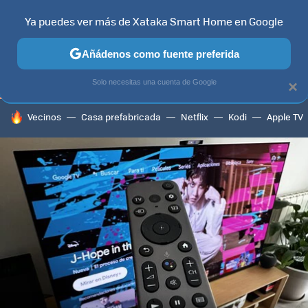
Ya puedes ver más de Xataka Smart Home en Google
TELEVISORES
CONTENIDOS SMART TV
SELECCIÓN
HOG
Añádenos como fuente preferida
Solo necesitas una cuenta de Google
×
HOY SE HABLA DE
Vecinos
Casa prefabricada
Netflix
Kodi
Apple TV