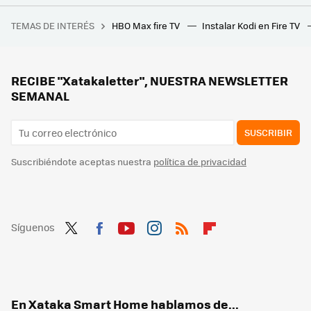
He dejado de usar Netflix y otras plataformas varios días para ver la TDT. El resultado es que me he acostado antes
TEMAS DE INTERÉS
HBO Max fire TV
Instalar Kodi en Fire TV
He pasado una semana usando mi móvil como una consola de videojuegos: no es perfecto, pero es más que suficiente
Me he ido 15 días de casa y quería ahorrar en la factura de la luz. Esto es todo lo que he apagado y que otros años se me ha olvidado
Que Alexa te responda como ChatGPT es muy sencillo. Esta skill gratuita lo hace todo por ti
RECIBE "Xatakaletter", NUESTRA NEWSLETTER
SEMANAL
SUSCRIBIR
Suscribiéndote aceptas nuestra
política de privacidad
Síguenos
Twit
Fac
You
Inst
RSS
Flip
ter
ebo
tub
agr
boa
ok
e
am
rd
En Xataka Smart Home hablamos de...