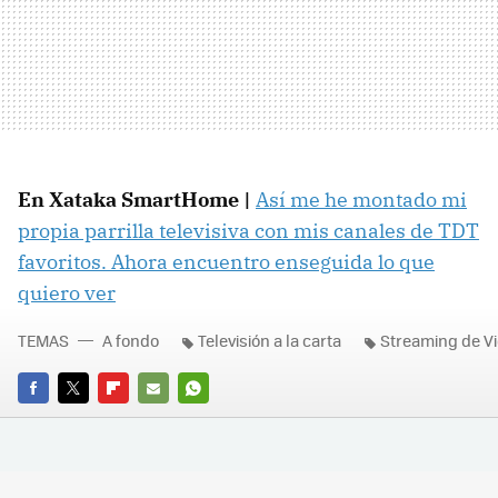
En Xataka SmartHome |
Así me he montado mi
propia parrilla televisiva con mis canales de TDT
favoritos. Ahora encuentro enseguida lo que
quiero ver
TEMAS
A fondo
Televisión a la carta
Streaming de V
FACEBOOK
TWITTER
FLIPBOARD
E-
WHATSAPP
MAIL