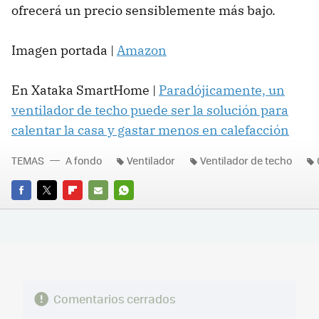
ofrecerá un precio sensiblemente más bajo.
Imagen portada |
Amazon
En Xataka SmartHome |
Paradójicamente, un
ventilador de techo puede ser la solución para
calentar la casa y gastar menos en calefacción
TEMAS
A fondo
Ventilador
Ventilador de techo
FACEBOOK
TWITTER
FLIPBOARD
E-
WHATSAPP
MAIL
Comentarios cerrados