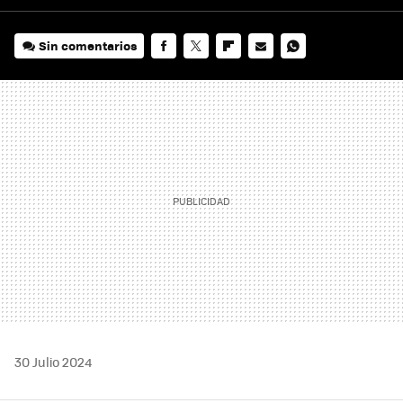
Sin comentarios
FACEBOOK
TWITTER
FLIPBOARD
E-
WHATSAPP
MAIL
30 Julio 2024