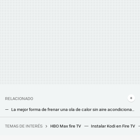
RELACIONADO
La mejor forma de frenar una ola de calor sin aire acondicionado y mantener la casa fresca: cómo utilizar persianas, estores y toldos
Estos cinco errores son comunes al usar el aire acondicionado. Harán que funcione peor y que pagues más en tu factura de la luz
TEMAS DE INTERÉS
HBO Max fire TV
Instalar Kodi en Fire TV
Lo nuevo de Ikea: este perchero zapatero ahorra espacio y añade estilo a tu hogar por menos de lo que imaginas
Tengo una tele antigua y quiero poder seguir viendo la TDT en 2025: que no cunda el pánico, esto es lo que pasará