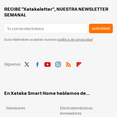
Ni Netflix ni Disney+ permiten compartir cuenta gratis con usuarios fuera del hogar: Max se prepara para hacer lo mismo
RECIBE "Xatakaletter", NUESTRA NEWSLETTER
SEMANAL
SUSCRIBIR
Suscribiéndote aceptas nuestra
política de privacidad
Síguenos
Twit
Fac
You
Inst
RSS
Flip
ter
ebo
tub
agr
boa
ok
e
am
rd
En Xataka Smart Home hablamos de...
Televisores
Electrodomésticos
innovadores