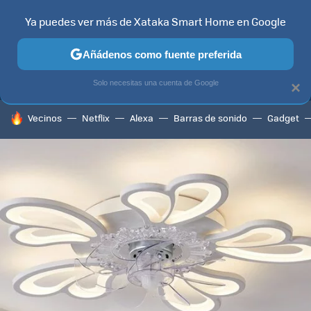
Ya puedes ver más de Xataka Smart Home en Google
MENÚ
NUEVO
Añádenos como fuente preferida
TELEVISORES
CONTENIDOS SMART TV
SELECCIÓN
HOG
Solo necesitas una cuenta de Google
×
HOY SE HABLA DE
Vecinos
Netflix
Alexa
Barras de sonido
Gadget