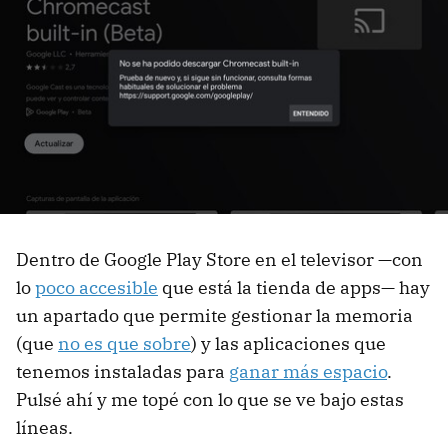
Dentro de Google Play Store en el televisor —con
lo
poco accesible
que está la tienda de apps— hay
un apartado que permite gestionar la memoria
(que
no es que sobre
) y las aplicaciones que
tenemos instaladas para
ganar más espacio
.
Pulsé ahí y me topé con lo que se ve bajo estas
líneas.