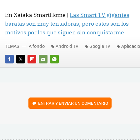
En Xataka SmartHome |
Las Smart TV gigantes
baratas son muy tentadoras, pero estos son los
motivos por los que siguen sin conquistarme
TEMAS
A fondo
Android TV
Google TV
Aplicaci
FACEBOOK
TWITTER
FLIPBOARD
E-
WHATSAPP
MAIL
ENTRAR Y ENVIAR UN COMENTARIO