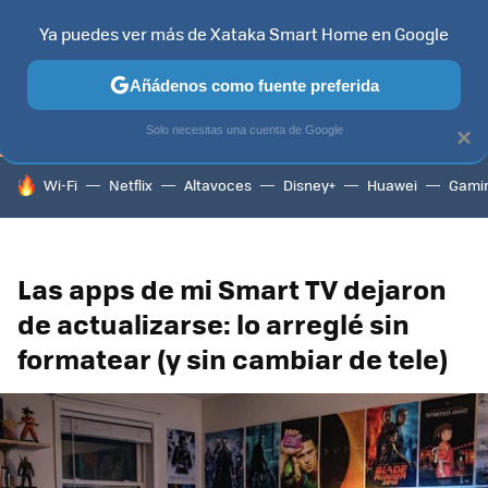
Ya puedes ver más de Xataka Smart Home en Google
TELEVISORES
CONTENIDOS SMART TV
SELECCIÓN
HOG
Añádenos como fuente preferida
Solo necesitas una cuenta de Google
×
HOY SE HABLA DE
Wi-Fi
Netflix
Altavoces
Disney+
Huawei
Gami
Las apps de mi Smart TV dejaron
de actualizarse: lo arreglé sin
formatear (y sin cambiar de tele)