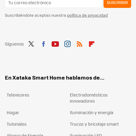
SUSCRIBIR
Suscribiéndote aceptas nuestra
política de privacidad
Síguenos
Twit
Fac
You
Inst
RSS
Flip
ter
ebo
tub
agr
boa
ok
e
am
rd
En Xataka Smart Home hablamos de...
Televisores
Electrodomésticos
innovadores
Hogar
Iluminación y energía
Tutoriales
Trucos y bricolaje smart
Ahorro de Energía
Iluminación LED