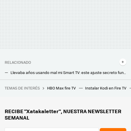
RELACIONADO
Llevaba años usando mal mi Smart TV: este ajuste secreto funciona incluso con la pantalla en negro
Hay quien rootea la Smart TV para quitar apps que no se usan y publicidad. Parece una gran idea, pero tiene importantes consecuencias
TEMAS DE INTERÉS
HBO Max fire TV
Instalar Kodi en Fire TV
Entre 'Braveheart' y 'Gladiator'. Andrew Garfield presenta el extraordinario tráiler de su nueva película a las órdenes de Paul Greengrass
Así puedes gastar menos en aire acondicionado si tienes ventanas correderas: los mejores trucos para sellarlas
Tu salón está estropeando el sonido de tu tele y altavoces: así puedes evitarlo sin gastar un euro
RECIBE "Xatakaletter", NUESTRA NEWSLETTER
SEMANAL