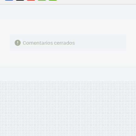
FACEBOOK
TWITTER
FLIPBOARD
E-
WHATSAPP
MAIL
Comentarios cerrados