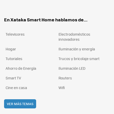
ter
ebo
tub
agr
boa
ok
e
am
rd
En Xataka Smart Home hablamos de...
Televisores
Electrodomésticos
innovadores
Hogar
Iluminación y energía
Tutoriales
Trucos y bricolaje smart
Ahorro de Energía
Iluminación LED
Smart TV
Routers
Cine en casa
Wifi
VER MÁS TEMAS