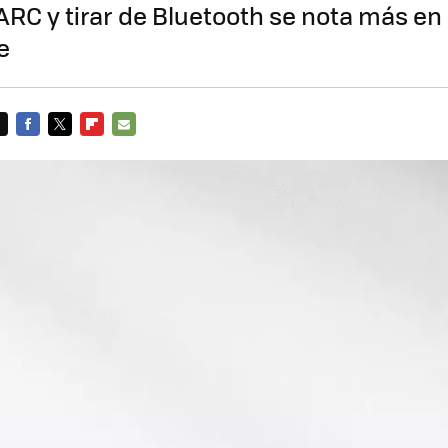
RC y tirar de Bluetooth se nota más en 
e
FACEBOOK
TWITTER
FLIPBOARD
E-
MAIL