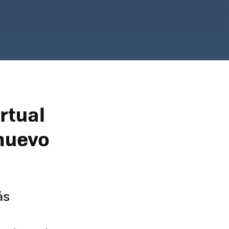
rtual
 nuevo
ás