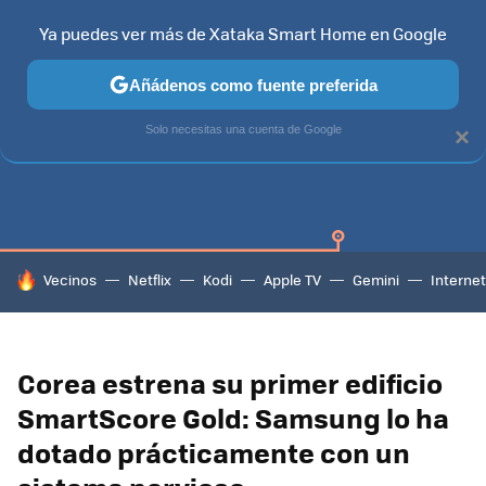
Ya puedes ver más de Xataka Smart Home en Google
Añádenos como fuente preferida
SAMSUNG SMART TV
TIZEN
SAMSUNG
Solo necesitas una cuenta de Google
×
HOY SE HABLA DE
Vecinos
Netflix
Kodi
Apple TV
Gemini
Internet
Corea estrena su primer edificio
SmartScore Gold: Samsung lo ha
dotado prácticamente con un