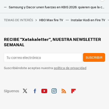
Samsung y Dacor unen fuerzas en KBIS 2026: quieren que la cocina premium entienda tus rutinas para anticiparse a tus necesidades
El 80 % de los españoles quiere IA en casa, pero no para hablar con ella: busca algo mucho más práctico
TEMAS DE INTERÉS
HBO Max fire TV
Instalar Kodi en Fire TV
Pedrerol deja Atresmedia por Mediaset después de 13 años, y su salida es el reflejo perfecto de la guerra actual de las privadas
El mando de tu tele Samsung guarda muchos secretos que quizás no conozcas: estos son todos sus accesos rápidos
Según los expertos: olvídate de los metros cuadrados, hay otro culpable del agobio con el aire en el salón
RECIBE "Xatakaletter", NUESTRA NEWSLETTER
SEMANAL
SUSCRIBIR
Suscribiéndote aceptas nuestra
política de privacidad
Síguenos
Twit
Fac
You
Inst
RSS
Flip
ter
ebo
tub
agr
boa