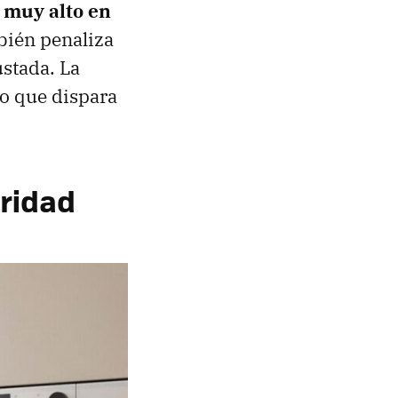
o muy alto en
mbién penaliza
ustada. La
lo que dispara
oridad