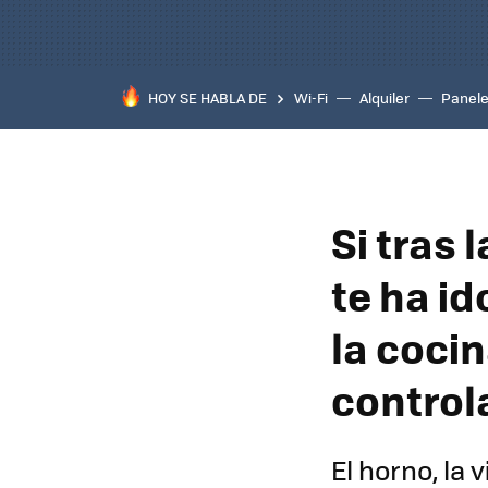
HOY SE HABLA DE
Wi-Fi
Alquiler
Panele
Si tras 
te ha id
la cocin
control
El horno, la