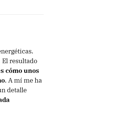
nergéticas.
 El resultado
des cómo unos
mo
. A mí me ha
n detalle
cada