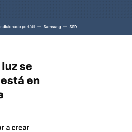
ondicionado portátil
Samsung
SSD
 luz se
 está en
e
r a crear