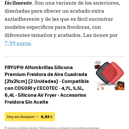
fácilmente
. Son una variante de los anteriores,
diseñadas para ofrecer un acabado extra
antiadherente y de las que es fácil encontrar
modelos específicos para freidoras, con
diferentes tamaños y acabados. Las tienes por
7,99 euros
.
FRYUP® Alfombrillas Silicona
Premium Freidora de Aire Cuadrada
[21x21cm] [2 Unidades] - Compatible
con COSORI y CECOTEC - 4,7L, 5,5L,
6,4L - Silicona Air Fryer - Accesorios
Freidora Sin Aceite
Hoy en Amazon —
6,95
€
El precio podría variar. Obtenemos comisión por estos enlaces