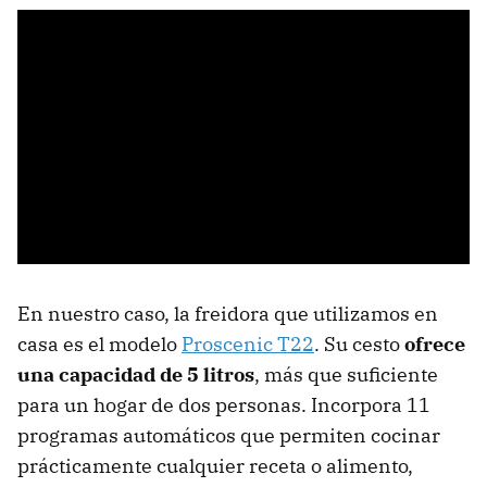
Papel de horno
Cestos silicona
Moldes metálicos
Rejillas de metal
Pulverizador de aceite
Pincel de silicona
En nuestro caso, la freidora que utilizamos en
casa es el modelo
Proscenic T22
. Su cesto
ofrece
una capacidad de 5 litros
, más que suficiente
para un hogar de dos personas. Incorpora 11
programas automáticos que permiten cocinar
prácticamente cualquier receta o alimento,