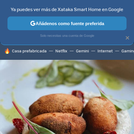
Ya puedes ver más de Xataka Smart Home en Google
MENÚ
NUEVO
Añádenos como fuente preferida
TELEVISORES
CONTENIDOS SMART TV
SELECCIÓN
HOG
Solo necesitas una cuenta de Google
×
HOY SE HABLA DE
Casa prefabricada
Netflix
Gemini
Internet
Gamin