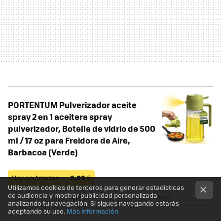
PORTENTUM Pulverizador aceite
spray 2 en 1 aceitera spray
pulverizador, Botella de vidrio de 500
ml / 17 oz para Freidora de Aire,
Barbacoa (Verde)
Hoy en Amazon —
6,99
€
Utilizamos cookies de terceros para generar estadísticas
de audiencia y mostrar publicidad personalizada
El precio podría variar. Obtenemos comisión por estos enlaces
analizando tu navegación. Si sigues navegando estarás
aceptando su uso.
Más información