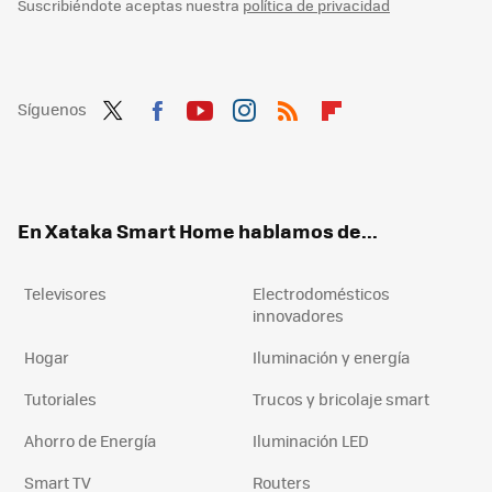
Suscribiéndote aceptas nuestra
política de privacidad
Síguenos
Twit
Fac
You
Inst
RSS
Flip
ter
ebo
tub
agr
boa
ok
e
am
rd
En Xataka Smart Home hablamos de...
Televisores
Electrodomésticos
innovadores
Hogar
Iluminación y energía
Tutoriales
Trucos y bricolaje smart
Ahorro de Energía
Iluminación LED
Smart TV
Routers