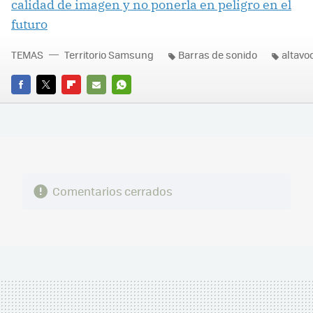
calidad de imagen y no ponerla en peligro en el
futuro
TEMAS
Territorio Samsung
Barras de sonido
altavo
FACEBOOK
TWITTER
FLIPBOARD
E-
WHATSAPP
MAIL
Comentarios cerrados