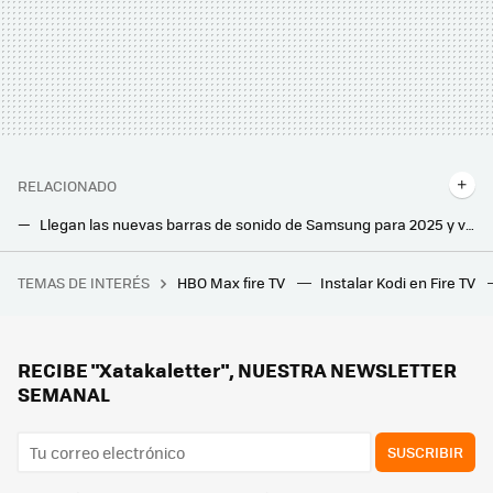
RELACIONADO
Llegan las nuevas barras de sonido de Samsung para 2025 y vienen con descuentazos bajo el brazo
Carrefour liquida la barra de sonido económica de Samsung que mejorará el audio en tu salón. Rebajada y con cupón SIN IVA
TEMAS DE INTERÉS
HBO Max fire TV
Instalar Kodi en Fire TV
Un ayuntamiento catalán multó a un particular por "talar unos árboles". Han descubierto una red internacional de tráfico ilegal de basuras
El robot aspirador prometía limpiar la casa sin interrupciones. El calor le obliga a saltarse esa promesa
Al elegir tele siempre buscamos la mayor diagonal posible pero, si vamos a comprar una OLED, las pequeñas también tienen sentido
RECIBE "Xatakaletter", NUESTRA NEWSLETTER
SEMANAL
SUSCRIBIR