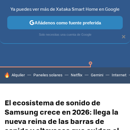
Ya puedes ver más de Xataka Smart Home en Google
Añádenos como fuente preferida
SAMSUNG SMART TV
TIZEN
SAMSUNG
Solo necesitas una cuenta de Google
×
HOY SE HABLA DE
Alquiler
Paneles solares
Netflix
Gemini
Internet
El ecosistema de sonido de
Samsung crece en 2026: llega la
nueva reina de las barras de