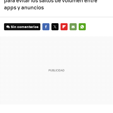
para evitar los saltos de volumen entre
apps y anuncios
Sin comentarios
FACEBOOK
TWITTER
FLIPBOARD
E-
WHATSAPP
MAIL