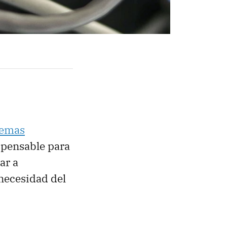
lemas
spensable para
ar a
necesidad del