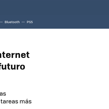
Bluetooth
PS5
internet
futuro
las
s tareas más