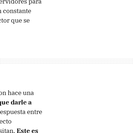
servidores para
n constante
ctor que se
con hace una
ue darle a
 respuesta entre
ecto
sitan.
Este es