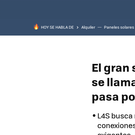
HOY SE HABLA DE
Alquiler
Paneles solares
El gran 
se llama
pasa po
L4S busca 
conexiones
exigentes