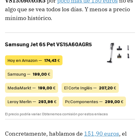
VS15A60AGR5
por
poco más de 150 euros
no es
algo que se vea todos los días. Y menos a precio
mínimo histórico.
Samsung Jet 65 Pet VS15A60AGR5
Hoy en Amazon —
174,43
€
Samsung —
199,00
€
MediaMarkt —
199,00
€
El Corte Inglés —
207,20
€
Leroy Merlin —
293,96
€
PcComponentes —
299,00
€
El precio podría variar. Obtenemos comisión por estos enlaces
Concretamente, hablamos de
151,90 euros
, el