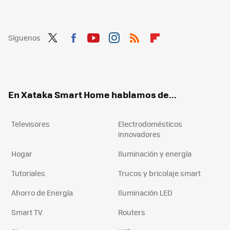
Síguenos
Twit
Fac
You
Inst
RSS
Flip
ter
ebo
tub
agr
boa
ok
e
am
rd
En Xataka Smart Home hablamos de...
Televisores
Electrodomésticos
innovadores
Hogar
Iluminación y energía
Tutoriales
Trucos y bricolaje smart
Ahorro de Energía
Iluminación LED
Smart TV
Routers