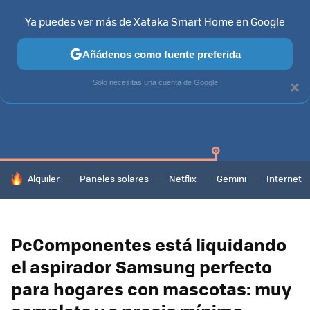
Ya puedes ver más de Xataka Smart Home en Google
Añádenos como fuente preferida
SAMSUNG SMART TV
TIZEN
SAMSUNG
Solo necesitas una cuenta de Google
×
HOY SE HABLA DE
Alquiler
Paneles solares
Netflix
Gemini
Internet
PcComponentes está liquidando
el aspirador Samsung perfecto
para hogares con mascotas: muy