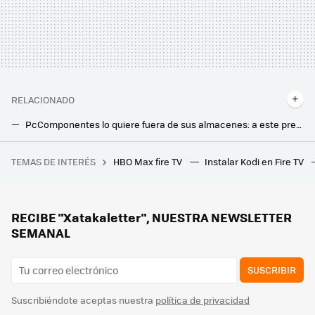
RELACIONADO
PcComponentes lo quiere fuera de sus almacenes: a este precio el aspirador Bespoke AI Jet Lite de Samsung es una ganga
Limpiar la casa no es tan engorroso con un aspirador sin cable como este. Comprarlo tampoco es ningún problema con este ofertón
TEMAS DE INTERÉS
HBO Max fire TV
Instalar Kodi en Fire TV
Los expertos en psicología coinciden: los adultos que crecieron prefiriendo a Krilin pese a ser el más débil de Dragon Ball hoy tienen una ventaja frente al resto
Si tu lavadora tarda más en terminar el ciclo de lavado en verano, no está rota. Este es el motivo
He vuelto de vacaciones y me he encontrado un olor desagradable en el salón. Es culpa del aire acondicionado
RECIBE "Xatakaletter", NUESTRA NEWSLETTER
SEMANAL
SUSCRIBIR
Suscribiéndote aceptas nuestra
política de privacidad