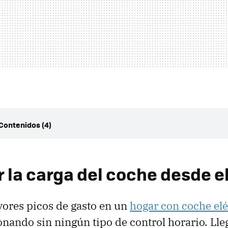
 Contenidos (4)
r la carga del coche desde el móvil
ings Energy y el consumo en tiempo real
r la carga del coche desde e
ar lavadora y secadora para ahorrar de verdad
ro que se nota mes a mes
ores picos de gasto en un
hogar con coche elé
onando sin ningún tipo de control horario. Lleg