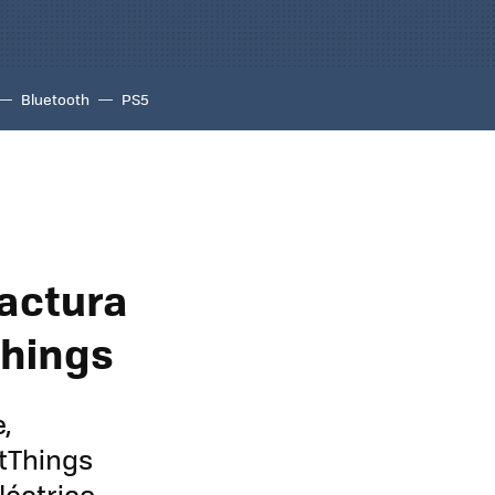
Bluetooth
PS5
factura
Things
,
tThings
léctrico