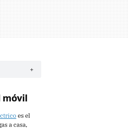
l móvil
ctrico
es el
as a casa,