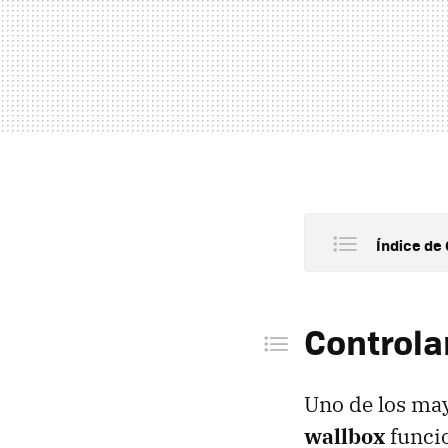
Índice de
Controla
SmartTh
Controla
Coordin
Un ahor
Uno de los may
wallbox
funci