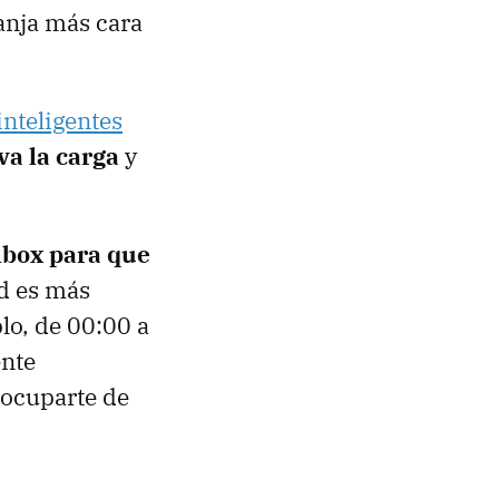
ranja más cara
inteligentes
va la carga
y
lbox para que
ad es más
plo, de 00:00 a
ente
eocuparte de