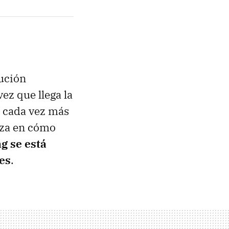
lución
z que llega la
, cada vez más
eza en cómo
g se está
es
.