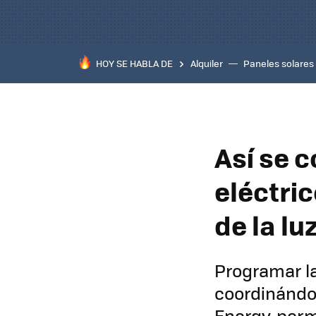
HOY SE HABLA DE
Alquiler
Paneles solares
Así se 
eléctric
de la lu
Programar la
coordinándo
Energy, perm