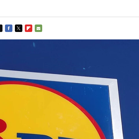
FACEBOOK
TWITTER
FLIPBOARD
E-
MAIL