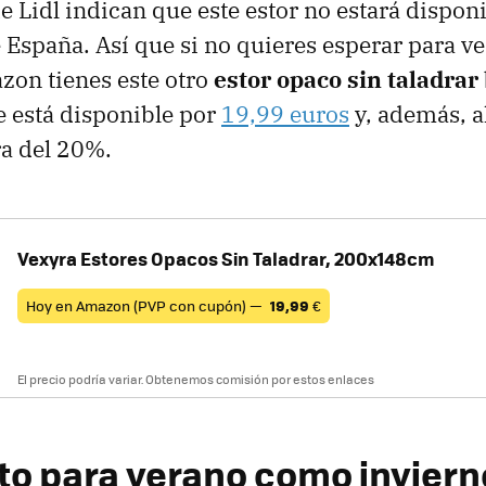
e Lidl indican que este estor no estará dispon
 España. Así que si no quieres esperar para ver 
zon tienes este otro
estor opaco sin taladrar
 está disponible por
19,99 euros
y, además, a
ra del 20%.
Vexyra Estores Opacos Sin Taladrar, 200x148cm
Hoy en Amazon (PVP con cupón) —
19,99
€
El precio podría variar. Obtenemos comisión por estos enlaces
nto para verano como inviern