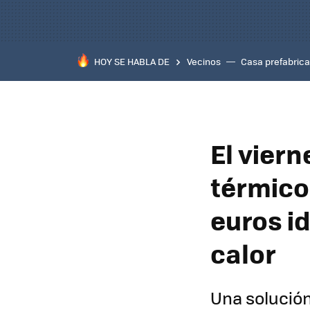
HOY SE HABLA DE
Vecinos
Casa prefabric
El viern
térmico
euros id
calor
Una solución