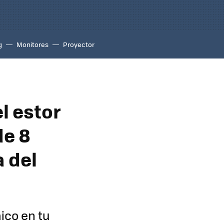
g
Monitores
Proyector
el estor
de 8
a del
ico en tu