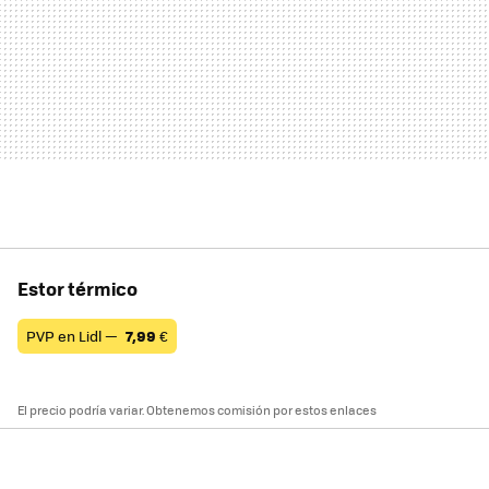
Estor térmico
PVP en Lidl —
7,99
€
El precio podría variar. Obtenemos comisión por estos enlaces