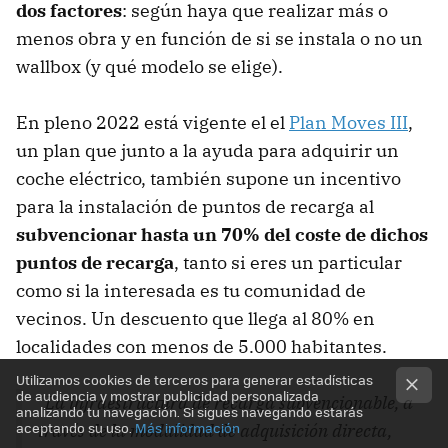
dos factores
: según haya que realizar más o
menos obra y en función de si se instala o no un
wallbox (y qué modelo se elige).
En pleno 2022 está vigente el el
Plan Moves III
,
un plan que junto a la ayuda para adquirir un
coche eléctrico, también supone un incentivo
para la instalación de puntos de recarga al
subvencionar hasta un 70% del coste de dichos
puntos de recarga
, tanto si eres un particular
como si la interesada es tu comunidad de
vecinos. Un descuento que llega al 80% en
localidades con menos de 5.000 habitantes.
Utilizamos cookies de terceros para generar estadísticas
de audiencia y mostrar publicidad personalizada
"La infraestructura de recarga subvencionable, a
analizando tu navegación. Si sigues navegando estarás
aceptando su uso.
Más información
través de la modalidad de adquisición directa,