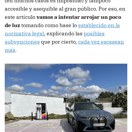
(en muchos casos es imposible) y tampoco
accesible y asequible al gran público. Por eso, en
este artículo
vamos a intentar arrojar un poco
de luz
tomando como base lo
establecido en la
normativa legal
, explicando las
posibles
subvenciones
que por cierto,
cada vez escasean
más
.