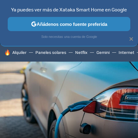
Ya puedes ver más de Xataka Smart Home en Google
MENÚ
NUEVO
Añádenos como fuente preferida
TELEVISORES
CONTENIDOS SMART TV
SELECCIÓN
HOG
Solo necesitas una cuenta de Google
×
HOY SE HABLA DE
Alquiler
Paneles solares
Netflix
Gemini
Internet