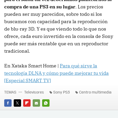
compra de una PS3 en su lugar
. Los precios
pueden ser muy parecidos, sobre todo si los
buscamos con capacidad para la reproducción
de blu-ray 3D. Y es que viendo todo lo que nos
ofrece, cada euro invertido en la consola de Sony
puede ser más rentable que en un reproductor
tradicional.
En Xataka Smart Home |
Para qué sirve la
tecnología
DLNA
y cómo puede mejorar tu vida
[Especial
SMART
TV]
TEMAS
Televisores
Sony PS3
Centro multimedia
FACEBOOK
TWITTER
FLIPBOARD
E-
WHATSAPP
MAIL