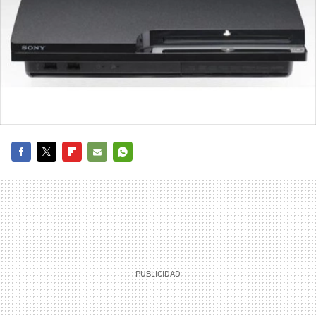
FACEBOOK
TWITTER
FLIPBOARD
E-
WHATSAPP
MAIL