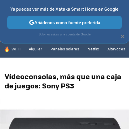
Ya puedes ver más de Xataka Smart Home en Google
TELEVISORES
CONTENIDOS SMART TV
SELECCIÓN
HOG
Añádenos como fuente preferida
Solo necesitas una cuenta de Google
×
HOY SE HABLA DE
Wi-Fi
Alquiler
Paneles solares
Netflix
Altavoces
Vídeoconsolas, más que una caja
de juegos: Sony PS3