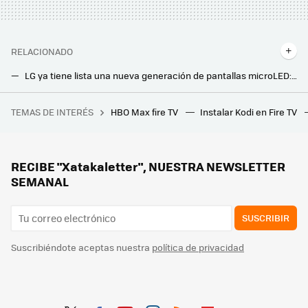
RELACIONADO
LG ya tiene lista una nueva generación de pantallas microLED: con 136 pulgadas y controladas por IA
Conectar la tele por HDMI no siempre te garantiza el mejor sonido: usar estas otras opciones puede ser mejor en ciertos casos
TEMAS DE INTERÉS
HBO Max fire TV
Instalar Kodi en Fire TV
Durante la Navidad voy a viajar mucho. Este es el iPad que tengo en el radar para no aburrirme en el tren
Los fabricantes chinos están haciendo temblar a Samsung y a LG: Hisense y TCL, en el podio del mercado de las Smart TVs 'premium'
Xiaomi anuncia un proyector compacto y ligero para que tengamos un pantallón en cualquier habitación: con 120 pulgadas y Google TV
RECIBE "Xatakaletter", NUESTRA NEWSLETTER
SEMANAL
SUSCRIBIR
Suscribiéndote aceptas nuestra
política de privacidad