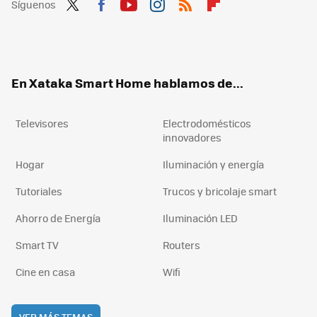
Síguenos
Twit
Fac
You
Inst
RSS
Flip
ter
ebo
tub
agr
boa
ok
e
am
rd
En Xataka Smart Home hablamos de...
Televisores
Electrodomésticos
innovadores
Hogar
Iluminación y energía
Tutoriales
Trucos y bricolaje smart
Ahorro de Energía
Iluminación LED
Smart TV
Routers
Cine en casa
Wifi
VER MÁS TEMAS