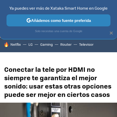
Ya puedes ver más de Xataka Smart Home en Google
TELEVISORES
CONTENIDOS SMART TV
SELECCIÓN
HOG
Añádenos como fuente preferida
Solo necesitas una cuenta de Google
×
HOY SE HABLA DE
Netflix
LG
Gaming
Router
Televisor
Conectar la tele por HDMI no
siempre te garantiza el mejor
sonido: usar estas otras opciones
puede ser mejor en ciertos casos