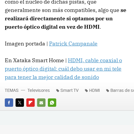
como el núcleo de dichas pistas, que
generalmente son más compatibles, algo que
se
realizará directamente si optamos por un
puerto óptico digital en vez de HDMI
.
Imagen portada |
Patrick Campanale
En Xataka Smart Home |
HDMI, cable coaxial o
puerto óptico digital: cuál debo usar en mi tele
para tener la mejor calidad de sonido
TEMAS
Televisores
Smart TV
HDMI
Barras de s
FACEBOOK
TWITTER
FLIPBOARD
E-
WHATSAPP
MAIL