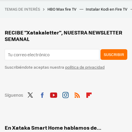
La batalla entre Smart TV y proyectores es más dura que nunca: estas son las ventajas e inconvenientes de cada tecnología
TEMAS DE INTERÉS
HBO Max fire TV
Instalar Kodi en Fire TV
Se avecinan nuevos apagones para la TDT y yo no podría estar más tranquilo con mi Apple TV
Llegan más canales de TV gratis y sin registro, antena ni instalación a TDTChannels: estas son las novedades para marzo
El nuevo proyector 4K láser de Optoma quiere que lo veas sin apagar las luces: su fuente de luz dual es la clave
RECIBE "Xatakaletter", NUESTRA NEWSLETTER
SEMANAL
SUSCRIBIR
Suscribiéndote aceptas nuestra
política de privacidad
Síguenos
Twit
Fac
You
Inst
RSS
Flip
ter
ebo
tub
agr
boa
ok
e
am
rd
En Xataka Smart Home hablamos de...