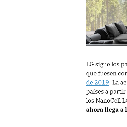
LG sigue los p
que fuesen co
de 2019
. La a
países a parti
los NanoCell L
ahora llega a