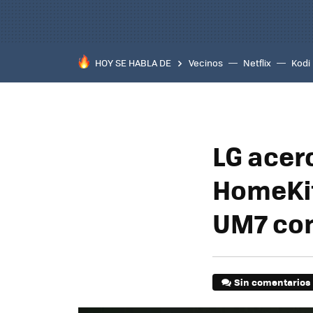
HOY SE HABLA DE
Vecinos
Netflix
Kodi
LG acerc
HomeKit 
UM7 con
Sin comentarios