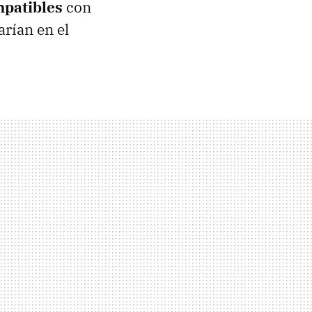
mpatibles
con
arían en el