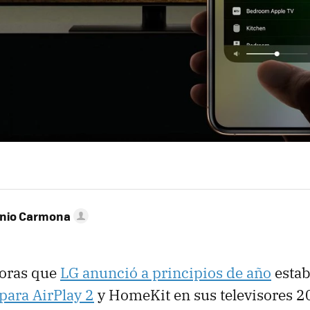
onio Carmona
joras que
LG anunció a principios de año
estab
para AirPlay 2
y HomeKit en sus televisores 