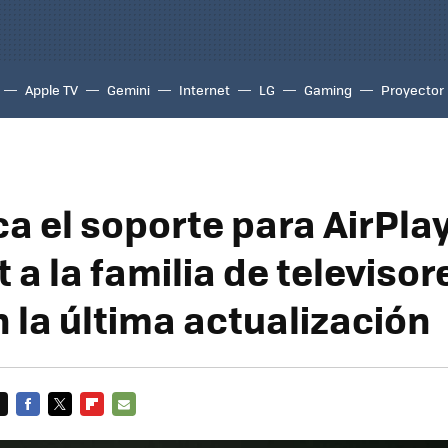
Apple TV
Gemini
Internet
LG
Gaming
Proyector
a el soporte para AirPlay
a la familia de televisor
 la última actualización
FACEBOOK
TWITTER
FLIPBOARD
E-