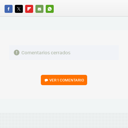
FACEBOOK
TWITTER
FLIPBOARD
E-
WHATSAPP
MAIL
Comentarios cerrados
VER
1 COMENTARIO