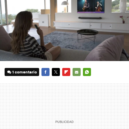
1 comentario
FACEBOOK
TWITTER
FLIPBOARD
E-
WHATSAPP
MAIL