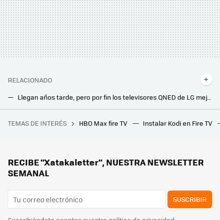
RELACIONADO
Llegan años tarde, pero por fin los televisores QNED de LG mejorarán su calidad de imagen gracias a sus nuevos paneles
Así actualizará LG sus televisores con webOS durante cinco años. Te contamos hasta que versión llegara
TEMAS DE INTERÉS
HBO Max fire TV
Instalar Kodi en Fire TV
He encontrado el juego perfecto para cuando odias a tus compañeros y sueñas con reventarlos a escopetazos en un Battle Royale
Ver los nuevos canales HD de la TDT con la mejor imagen tiene truco: este es el ajuste que conviene comprobar en nuestra Smart TV
Si eres cliente de Vodafone, estos son los nuevos canales de TV que llegan gratis para todos en marzo
RECIBE "Xatakaletter", NUESTRA NEWSLETTER
SEMANAL
SUSCRIBIR
Suscribiéndote aceptas nuestra
política de privacidad