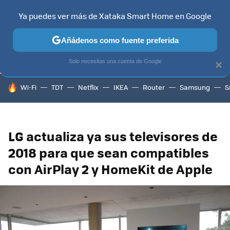
Ya puedes ver más de Xataka Smart Home en Google
TELEVISORES
CONTENIDOS SMART TV
SELECCIÓN
HOG
Añádenos como fuente preferida
Solo necesitas una cuenta de Google
×
HOY SE HABLA DE
Wi-Fi
TDT
Netflix
IKEA
Router
Samsung
S
LG actualiza ya sus televisores de
2018 para que sean compatibles
con AirPlay 2 y HomeKit de Apple