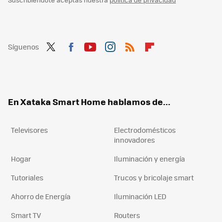
Síguenos
Twit
Fac
You
Inst
RSS
Flip
ter
ebo
tub
agr
boa
ok
e
am
rd
En Xataka Smart Home hablamos de...
Televisores
Electrodomésticos
innovadores
Hogar
Iluminación y energía
Tutoriales
Trucos y bricolaje smart
Ahorro de Energía
Iluminación LED
Smart TV
Routers