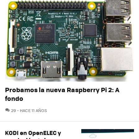
Probamos la nueva Raspberry Pi 2: A
fondo
COMENTARIOS
29
HACE 11 AÑOS
KODI en OpenELEC y