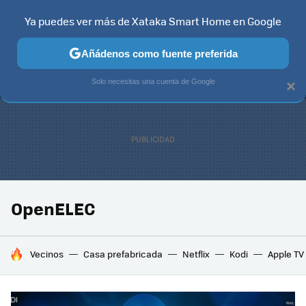
Ya puedes ver más de Xataka Smart Home en Google
MENÚ
NUEVO
Añádenos como fuente preferida
TELEVISORES
CONTENIDOS SMART TV
SELECCIÓN
HOG
Solo necesitas una cuenta de Google
×
OpenELEC
HOY SE HABLA DE
Vecinos
Casa prefabricada
Netflix
Kodi
Apple TV