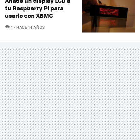
Añade un display LCD a
tu Raspberry Pi para
usarlo con XBMC
COMENTARIOS
1
HACE 14 AÑOS