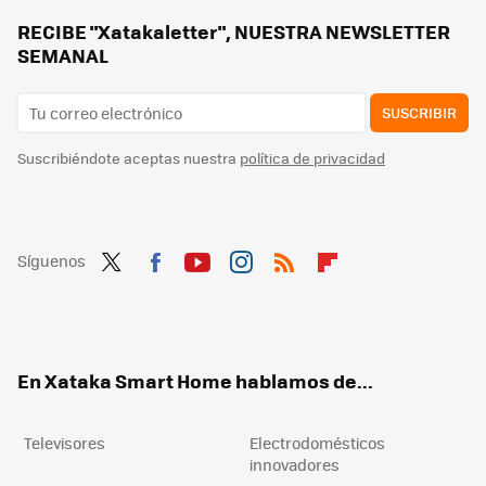
RECIBE "Xatakaletter", NUESTRA NEWSLETTER
SEMANAL
SUSCRIBIR
Suscribiéndote aceptas nuestra
política de privacidad
Síguenos
Twit
Fac
You
Inst
RSS
Flip
ter
ebo
tub
agr
boa
ok
e
am
rd
En Xataka Smart Home hablamos de...
Televisores
Electrodomésticos
innovadores