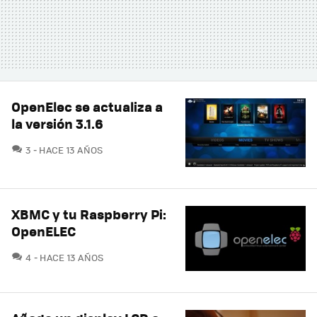
OpenElec se actualiza a
la versión 3.1.6
COMENTARIOS
3
HACE 13 AÑOS
XBMC y tu Raspberry Pi:
OpenELEC
COMENTARIOS
4
HACE 13 AÑOS