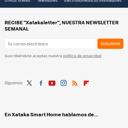
OTROS TEMAS:
Televisores
Electrodomésticos innovadores
RECIBE "Xatakaletter", NUESTRA NEWSLETTER
SEMANAL
SUSCRIBIR
Suscribiéndote aceptas nuestra
política de privacidad
Síguenos
Twit
Fac
You
Inst
RSS
Flip
ter
ebo
tub
agr
boa
ok
e
am
rd
En Xataka Smart Home hablamos de...