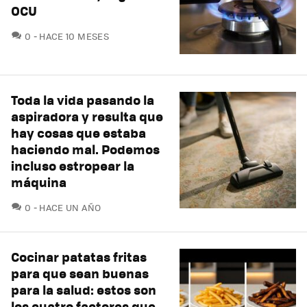
OCU
COMENTARIOS
0
HACE 10 MESES
Toda la vida pasando la
aspiradora y resulta que
hay cosas que estaba
haciendo mal. Podemos
incluso estropear la
máquina
COMENTARIOS
0
HACE UN AÑO
Cocinar patatas fritas
para que sean buenas
para la salud: estos son
los cuatro factores que