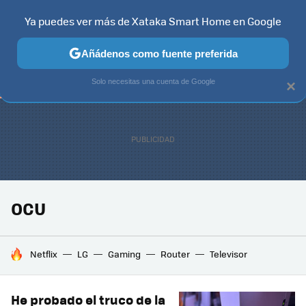
Ya puedes ver más de Xataka Smart Home en Google
TELEVISORES
CONTENIDOS SMART TV
SELECCIÓN
HOG
Añádenos como fuente preferida
Solo necesitas una cuenta de Google
×
OCU
HOY SE HABLA DE
Netflix
LG
Gaming
Router
Televisor
He probado el truco de la