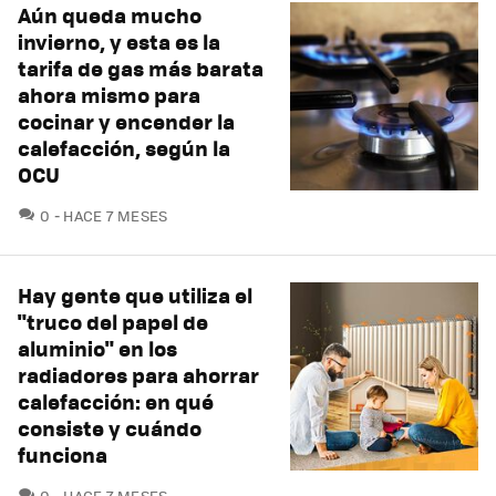
Aún queda mucho
invierno, y esta es la
tarifa de gas más barata
ahora mismo para
cocinar y encender la
calefacción, según la
OCU
COMENTARIOS
0
HACE 7 MESES
Hay gente que utiliza el
"truco del papel de
aluminio" en los
radiadores para ahorrar
calefacción: en qué
consiste y cuándo
funciona
COMENTARIOS
0
HACE 7 MESES