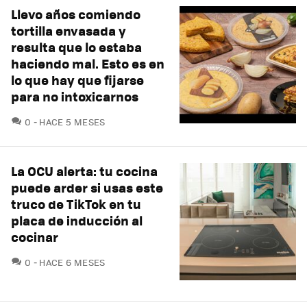
Llevo años comiendo
tortilla envasada y
resulta que lo estaba
haciendo mal. Esto es en
lo que hay que fijarse
para no intoxicarnos
COMENTARIOS
0
HACE 5 MESES
La OCU alerta: tu cocina
puede arder si usas este
truco de TikTok en tu
placa de inducción al
cocinar
COMENTARIOS
0
HACE 6 MESES