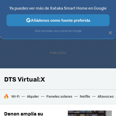
Ya puedes ver más de Xataka Smart Home en Google
TELEVISORES
CONTENIDOS SMART TV
SELECCIÓN
HOG
Añádenos como fuente preferida
Solo necesitas una cuenta de Google
×
DTS Virtual:X
HOY SE HABLA DE
Wi-Fi
Alquiler
Paneles solares
Netflix
Altavoces
Denon amplía su