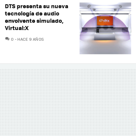
DTS presenta su nueva
tecnología de audio
envolvente simulado,
Virtual:X
COMENTARIOS
0
HACE 9 AÑOS