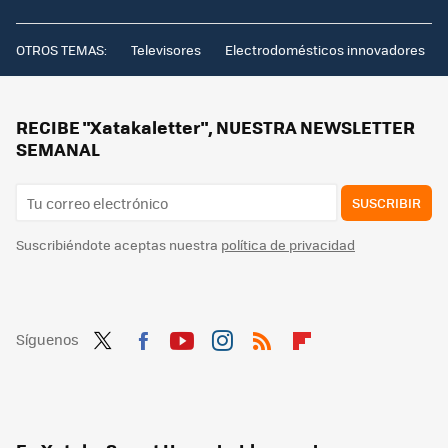
OTROS TEMAS:
Televisores
Electrodomésticos innovadores
RECIBE "Xatakaletter", NUESTRA NEWSLETTER
SEMANAL
SUSCRIBIR
Suscribiéndote aceptas nuestra
política de privacidad
Síguenos
Twit
Fac
You
Inst
RSS
Flip
ter
ebo
tub
agr
boa
ok
e
am
rd