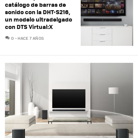
catálogo de barras de
sonido con la DHT-S216,
un modelo ultradelgado
con DTS Virtual:X
COMENTARIOS
0
HACE 7 AÑOS