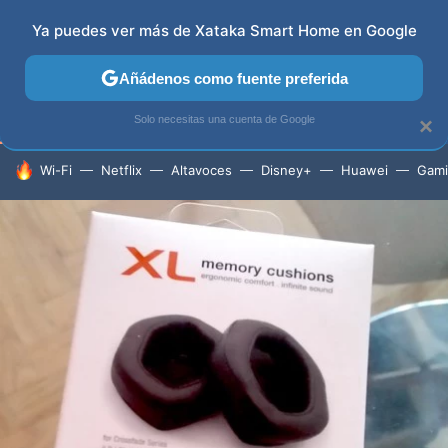
Ya puedes ver más de Xataka Smart Home en Google
TELEVISORES
CONTENIDOS SMART TV
SELECCIÓN
Añádenos como fuente preferida
Solo necesitas una cuenta de Google
×
HOY SE HABLA DE
Wi-Fi
Netflix
Altavoces
Disney+
Huawei
Gam