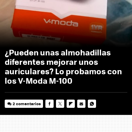
¿Pueden unas almohadillas
diferentes mejorar unos
auriculares? Lo probamos con
los V-Moda M-100
2 comentarios
FACEBOOK
TWITTER
FLIPBOARD
E-
WHATSAPP
MAIL