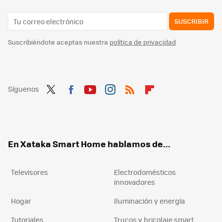
SUSCRIBIR
Suscribiéndote aceptas nuestra
política de privacidad
Síguenos
Twit
Fac
You
Inst
RSS
Flip
ter
ebo
tub
agr
boa
ok
e
am
rd
En Xataka Smart Home hablamos de...
Televisores
Electrodomésticos
innovadores
Hogar
Iluminación y energía
Tutoriales
Trucos y bricolaje smart