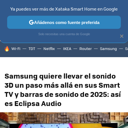
Ya puedes ver más de Xataka Smart Home en Google
TELEVISORES
CONTENIDOS SMART TV
SELECCIÓN
HOG
Añádenos como fuente preferida
Solo necesitas una cuenta de Google
×
HOY SE HABLA DE
Wi-Fi
TDT
Netflix
IKEA
Router
Samsung
S
Samsung quiere llevar el sonido
3D un paso más allá en sus Smart
TV y barras de sonido de 2025: así
es Eclipsa Audio