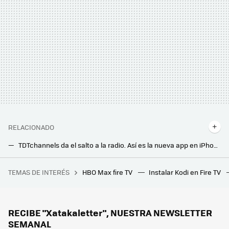
RELACIONADO
TDTchannels da el salto a la radio. Así es la nueva app en iPhone y Android para escuchar cualquier emisora
La nueva barra de sonido de Dynaudio quiere conquistar a los amantes del cine en casa: con Dolby Atmos y un tamaño descomunal
TEMAS DE INTERÉS
HBO Max fire TV
Instalar Kodi en Fire TV
Seis plantas perennes con flor de rápido crecimiento que llenarán tu jardín súper rápido
Si tienes estas películas en DVD, posiblemente ya no te funcionen: millones de copias han quedado afectadas por el 'laser rot'
Como tener a la última tu tele Samsung. Así puedes actualizarla sin Internet en casa
RECIBE "Xatakaletter", NUESTRA NEWSLETTER
SEMANAL