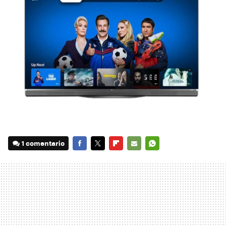
1 comentario
FACEBOOK
TWITTER
FLIPBOARD
E-
WHATSAPP
MAIL