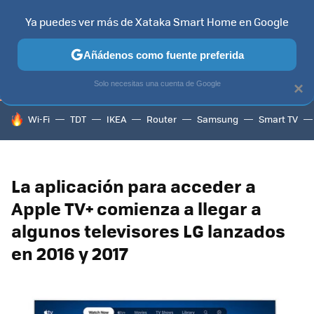
Ya puedes ver más de Xataka Smart Home en Google
TELEVISORES
CONTENIDOS SMART TV
SELECCIÓN
HOG
Añádenos como fuente preferida
Solo necesitas una cuenta de Google
×
HOY SE HABLA DE
Wi-Fi
TDT
IKEA
Router
Samsung
Smart TV
La aplicación para acceder a
Apple TV+ comienza a llegar a
algunos televisores LG lanzados
en 2016 y 2017