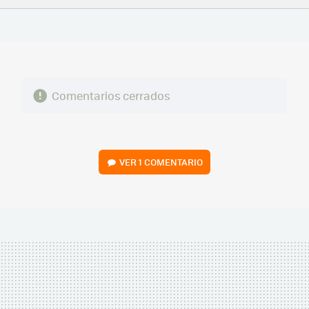
FACEBOOK
TWITTER
FLIPBOARD
E-
WHATSAPP
MAIL
Comentarios cerrados
VER
1 COMENTARIO