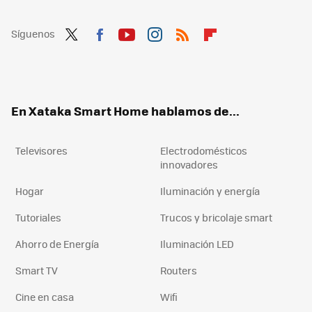
Síguenos
Twit
Fac
You
Inst
RSS
Flip
ter
ebo
tub
agr
boa
ok
e
am
rd
En Xataka Smart Home hablamos de...
Televisores
Electrodomésticos
innovadores
Hogar
Iluminación y energía
Tutoriales
Trucos y bricolaje smart
Ahorro de Energía
Iluminación LED
Smart TV
Routers
Cine en casa
Wifi