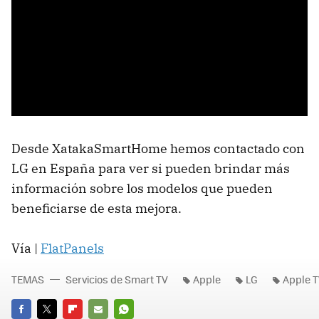
Desde XatakaSmartHome hemos contactado con
LG en España para ver si pueden brindar más
información sobre los modelos que pueden
beneficiarse de esta mejora.
Vía |
FlatPanels
TEMAS
Servicios de Smart TV
Apple
LG
Apple T