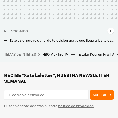
RELACIONADO
Este es el nuevo canal de televisión gratis que llega a las teles de LG. Así puedes verlo incluso en Smart TV de otras marcas
LG esconde un secreto en YouTube: tiene las mejores demos 4K HDR con sonido 5.1 para probar tu Smart TV y barra de sonido
TEMAS DE INTERÉS
HBO Max fire TV
Instalar Kodi en Fire TV
Ni relojes ni anillos inteligentes, este gadget quiere ser el dispositivo de salud definitivo. Se conecta al móvil y permite hacer hasta cuatro pruebas médicas
No podía ver los canales gratuitos de Pluto TV en la tele. Esto es todo lo he he hecho para solucionar el problema
Movistar Plus+ estrena hoy un nuevo canal de cine y series: esto es lo que ofrecerá 'Max Avances'
RECIBE "Xatakaletter", NUESTRA NEWSLETTER
SEMANAL
SUSCRIBIR
Suscribiéndote aceptas nuestra
política de privacidad