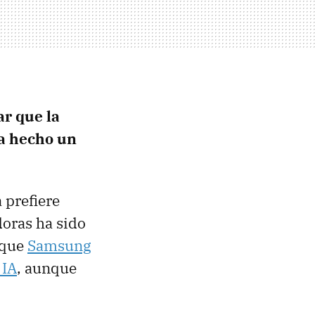
ar que la
ía hecho un
 prefiere
doras ha sido
 que
Samsung
 IA
, aunque