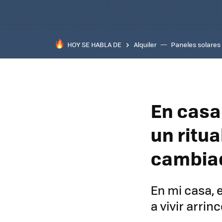
HOY SE HABLA DE
Alquiler
Paneles solares
En casa
un ritua
cambiad
En mi casa, 
a vivir arrin