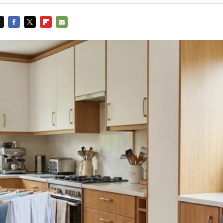
FACEBOOK
TWITTER
FLIPBOARD
E-
MAIL