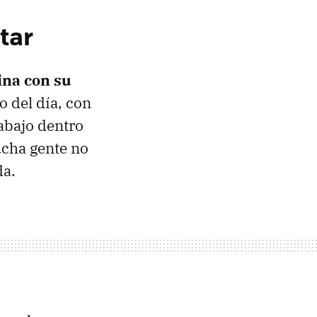
ltar
ina con su
 del día, con
abajo dentro
ucha gente no
da.