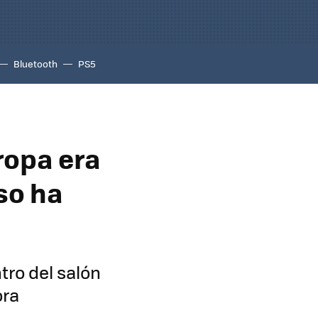
Bluetooth
PS5
ropa era
so ha
tro del salón
ora