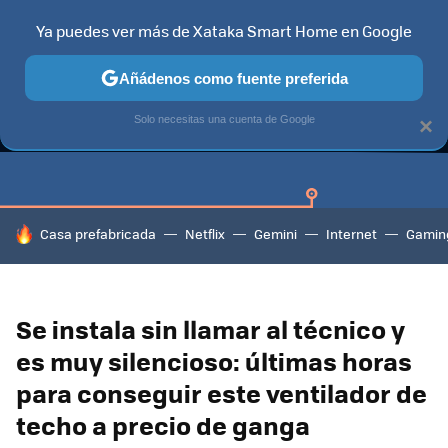
Ya puedes ver más de Xataka Smart Home en Google
Añádenos como fuente preferida
GUÍAS DE COMPRA
CAZANDO GANGAS
OFERTAS EN HOGA
Solo necesitas una cuenta de Google
×
HOY SE HABLA DE
Casa prefabricada
Netflix
Gemini
Internet
Gamin
Se instala sin llamar al técnico y
es muy silencioso: últimas horas
para conseguir este ventilador de
techo a precio de ganga