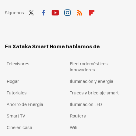
Síguenos
Twit
Fac
You
Inst
RSS
Flip
ter
ebo
tub
agr
boa
ok
e
am
rd
En Xataka Smart Home hablamos de...
Televisores
Electrodomésticos
innovadores
Hogar
Iluminación y energía
Tutoriales
Trucos y bricolaje smart
Ahorro de Energía
Iluminación LED
Smart TV
Routers
Cine en casa
Wifi