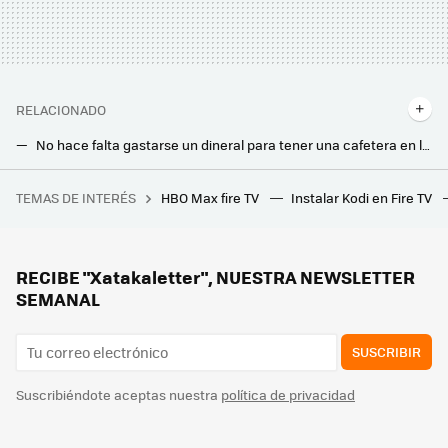
RELACIONADO
No hace falta gastarse un dineral para tener una cafetera en la cocina. Esta Cecotec es un chollo ahora
No le temas a la lluvia: este es el dispositivo ideal para secar la ropa en casa en invierno
TEMAS DE INTERÉS
HBO Max fire TV
Instalar Kodi en Fire TV
"Lo tiene todo". Tom Hardy asegura que esta aclamada película bélica es la mejor de la historia del cine
Uno de los mejores descubrimientos para limpiar tu hogar: este cepillo eléctrico que quiere desbancar a la bayeta o la fregona
Iluminar el balcón en verano nunca fue tan barato. Este pack de dos focos solares es la solución barata
RECIBE "Xatakaletter", NUESTRA NEWSLETTER
SEMANAL
SUSCRIBIR
Suscribiéndote aceptas nuestra
política de privacidad