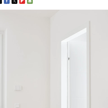
FACEBOOK
TWITTER
FLIPBOARD
E-
MAIL