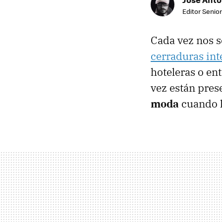
Editor Senior
Cada vez nos 
cerraduras int
hoteleras o en
vez están pre
moda
cuando 