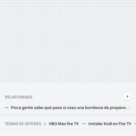
RELACIONADO
Poca gente sabe qué pasa si usas una bombona de propano en vez de butano, o al contrario: Repsol lo deja claro
Así es como los ladrones "marcan" tu casa antes de entrar en ella para robar
TEMAS DE INTERÉS
HBO Max fire TV
Instalar Kodi en Fire TV
Los bloqueos de LaLiga afectan hasta a quienes necesitan buscar una farmacia de guardia