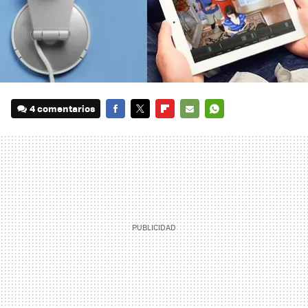
4 comentarios
FACEBOOK
TWITTER
FLIPBOARD
E-
WHATSAPP
MAIL