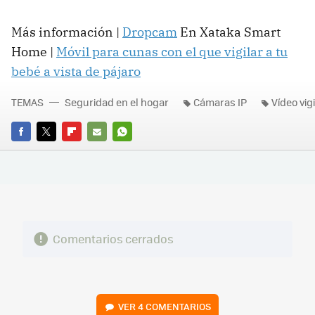
Más información |
Dropcam
En Xataka Smart
Home |
Móvil para cunas con el que vigilar a tu
bebé a vista de pájaro
TEMAS
Seguridad en el hogar
Cámaras IP
Vídeo vig
FACEBOOK
TWITTER
FLIPBOARD
E-
WHATSAPP
MAIL
Comentarios cerrados
VER
4 COMENTARIOS