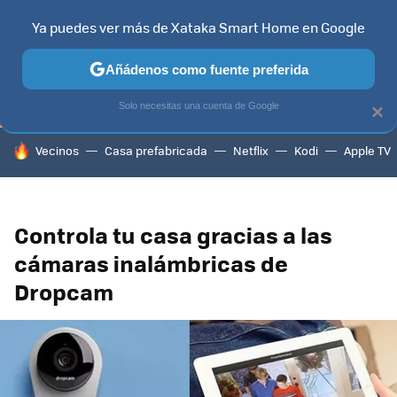
Ya puedes ver más de Xataka Smart Home en Google
TELEVISORES
CONTENIDOS SMART TV
SELECCIÓN
HOG
Añádenos como fuente preferida
Solo necesitas una cuenta de Google
×
HOY SE HABLA DE
Vecinos
Casa prefabricada
Netflix
Kodi
Apple TV
Controla tu casa gracias a las
cámaras inalámbricas de
Dropcam