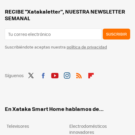
Movistar jubila su viejo router HGU. Ya instala el modelo con WiFi 6 en todas las tarifas que ofrece
Los bomberos advierten: hay que desenchufar este electrodoméstico después de usarlo. Puede incendiarse
RECIBE "Xatakaletter", NUESTRA NEWSLETTER
SEMANAL
SUSCRIBIR
Suscribiéndote aceptas nuestra
política de privacidad
Síguenos
Twit
Fac
You
Inst
RSS
Flip
ter
ebo
tub
agr
boa
ok
e
am
rd
En Xataka Smart Home hablamos de...
Televisores
Electrodomésticos
innovadores