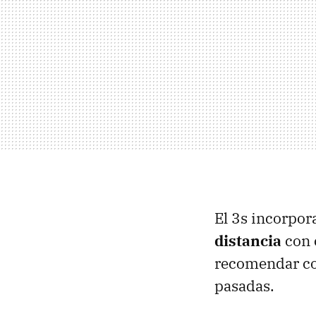
El 3s incorpor
distancia
con c
recomendar con
pasadas.