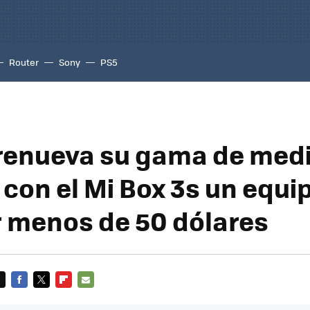
Router
Sony
PS5
renueva su gama de med
 con el Mi Box 3s un equi
 menos de 50 dólares
FACEBOOK
TWITTER
FLIPBOARD
E-