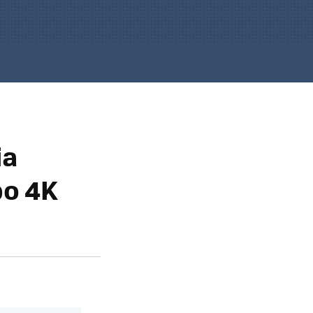
ia
po 4K