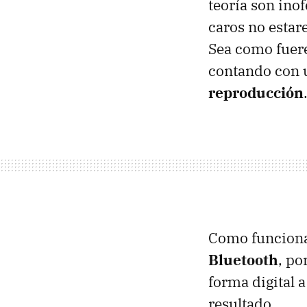
teoría son ino
caros no estar
Sea como fuer
contando con u
reproducción
Como funciona
Bluetooth
, po
forma digital 
resultado.