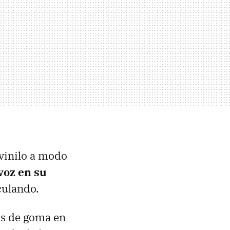
 vinilo a modo
voz en su
culando.
as de goma en