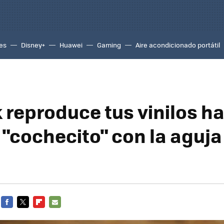
es
Disney+
Huawei
Gaming
Aire acondicionado portátil
 reproduce tus vinilos h
 "cochecito" con la aguj
FACEBOOK
TWITTER
FLIPBOARD
E-