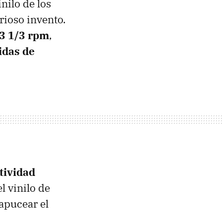
nilo de los
rioso invento.
33 1/3 rpm
,
idas de
tividad
l vinilo de
apucear el