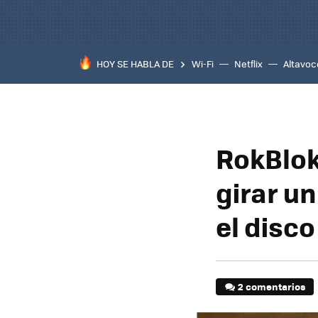
HOY SE HABLA DE
Wi-Fi
Netflix
Altavoc
RokBlok
girar un
el disco
2 comentarios