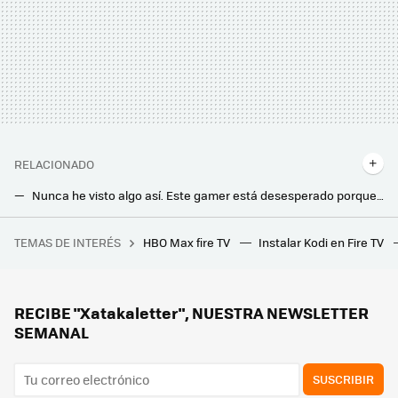
RELACIONADO
Nunca he visto algo así. Este gamer está desesperado porque no puede usar el cable LAN de su portátil
Mucho cuidado si tienes un disco duro de Seagate. Una investigación revela que podrías haberlo comprado con 30.000 horas de uso
TEMAS DE INTERÉS
HBO Max fire TV
Instalar Kodi en Fire TV
Un Bizum europeo es posible. Los sistemas del sur de Europa acercan posiciones con Wero, la alternativa franco-alemana
Movistar jubila su viejo router HGU. Ya instala el modelo con WiFi 6 en todas las tarifas que ofrece
Los bomberos advierten: hay que desenchufar este electrodoméstico después de usarlo. Puede incendiarse
RECIBE "Xatakaletter", NUESTRA NEWSLETTER
SEMANAL
SUSCRIBIR