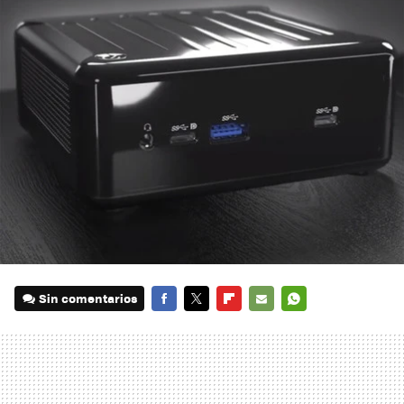
Sin comentarios
FACEBOOK
TWITTER
FLIPBOARD
E-
WHATSAPP
MAIL