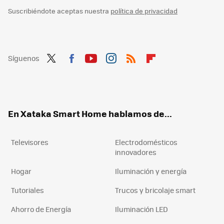
Suscribiéndote aceptas nuestra
política de privacidad
Síguenos
Twit
Fac
You
Inst
RSS
Flip
ter
ebo
tub
agr
boa
ok
e
am
rd
En Xataka Smart Home hablamos de...
Televisores
Electrodomésticos
innovadores
Hogar
Iluminación y energía
Tutoriales
Trucos y bricolaje smart
Ahorro de Energía
Iluminación LED