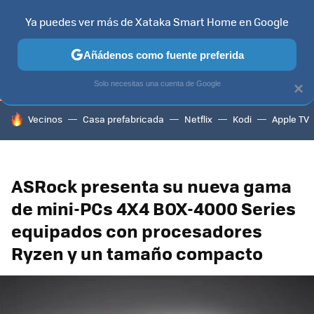
Ya puedes ver más de Xataka Smart Home en Google
TELEVISORES
CONTENIDOS SMART TV
SELECCIÓN
HOG
Añádenos como fuente preferida
Solo necesitas una cuenta de Google
×
HOY SE HABLA DE
Vecinos
Casa prefabricada
Netflix
Kodi
Apple TV
ASRock presenta su nueva gama
de mini-PCs 4X4 BOX-4000 Series
equipados con procesadores
Ryzen y un tamaño compacto