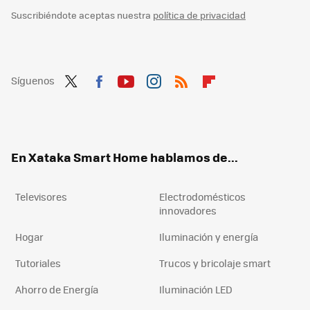
Suscribiéndote aceptas nuestra
política de privacidad
Síguenos
Twit
Fac
You
Inst
RSS
Flip
ter
ebo
tub
agr
boa
ok
e
am
rd
En Xataka Smart Home hablamos de...
Televisores
Electrodomésticos
innovadores
Hogar
Iluminación y energía
Tutoriales
Trucos y bricolaje smart
Ahorro de Energía
Iluminación LED