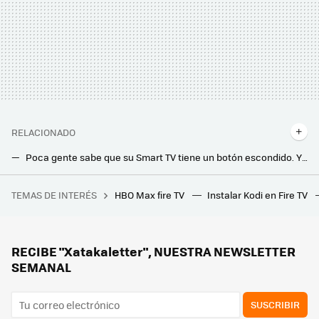
RELACIONADO
Poca gente sabe que su Smart TV tiene un botón escondido. Y saber dónde está es lo mejor que te puede pasar
El puerto USB de tu smart TV sirve para mucho más que ver contenido desde el almacenamiento externo: cinco usos más que merecen la pena
TEMAS DE INTERÉS
HBO Max fire TV
Instalar Kodi en Fire TV
Si la pregunta es cuánto dinero existe en el mundo por persona, este revelador gráfico tiene la respuesta
Después de tantos años descartando el OLED, ahora es el arma más poderosa de Samsung: este ha sido el giro inesperado en sus teles
Llegan más canales de TV gratis y sin registro, antena ni instalación a TDTChannels: estas son las novedades para marzo
RECIBE "Xatakaletter", NUESTRA NEWSLETTER
SEMANAL
SUSCRIBIR