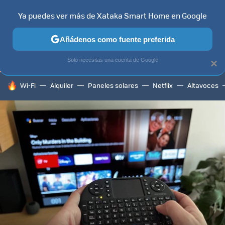
Ya puedes ver más de Xataka Smart Home en Google
TELEVISORES
CONTENIDOS SMART TV
SELECCIÓN
HOG
Añádenos como fuente preferida
Solo necesitas una cuenta de Google
×
HOY SE HABLA DE
Wi-Fi
Alquiler
Paneles solares
Netflix
Altavoces