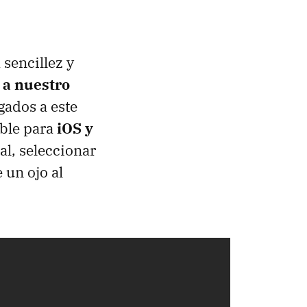
 sencillez y
 a nuestro
gados a este
ible para
iOS y
cal, seleccionar
 un ojo al