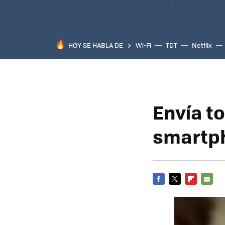
HOY SE HABLA DE
Wi-Fi
TDT
Netflix
Envía t
smartph
FACEBOOK
TWITTER
FLIPBOARD
E-
MAIL