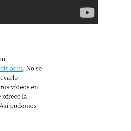
po
néis aquí
. No se
levarlo
ros vídeos en
 ofrece la
 Así podemos