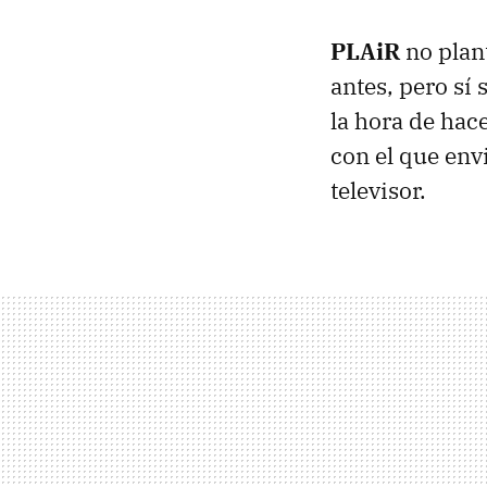
PLAiR
no plan
antes, pero sí
la hora de hac
con el que env
televisor.