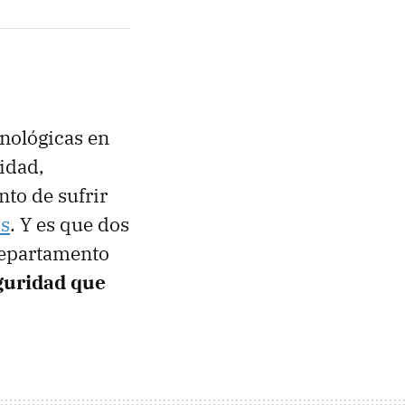
cnológicas en
idad,
to de sufrir
os
. Y es que dos
Departamento
eguridad que