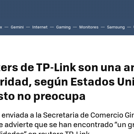
ix
Gemini
Internet
Gaming
Monitores
Samsung
ters de TP-Link son una
ridad, según Estados Un
sto no preocupa
 enviada a la Secretaria de Comercio Gi
 advierte que se han encontrado “un g
lidades” en routers TP-Link