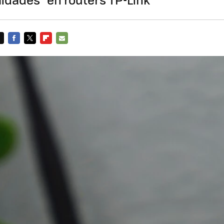
FACEBOOK
TWITTER
FLIPBOARD
E-
MAIL