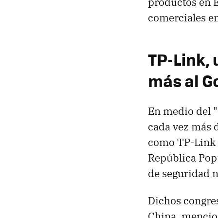
productos en E
comerciales en
TP-Link,
más al G
En medio del "
cada vez más d
como TP-Link e
República Popu
de seguridad n
Dichos congres
China, menci