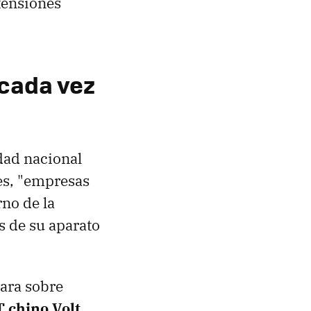
tensiones
 cada vez
dad nacional
es, "empresas
no de la
s de su aparato
mara sobre
T chino Volt