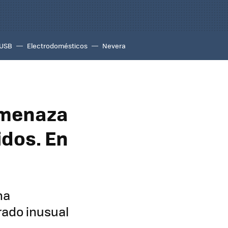
USB
Electrodomésticos
Nevera
 amenaza
idos. En
na
rado inusual