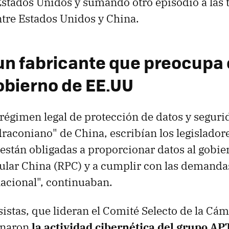
stados Unidos y sumando otro episodio a las 
tre Estados Unidos y China.
 un fabricante que preocupa
obierno de EE.UU
régimen legal de protección de datos y seguri
raconiano" de China, escribían los legislador
stán obligadas a proporcionar datos al gobier
lar China (RPC) y a cumplir con las demanda
acional", continuaban.
istas, que lideran el Comité Selecto de la Cá
onaron
la actividad cibernética del grupo AP