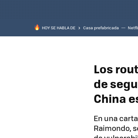
HOY SE HABLA DE
Casa prefabricada
Netfl
Los rou
de segu
China e
En una carta
Raimondo, se
de vulnerabi