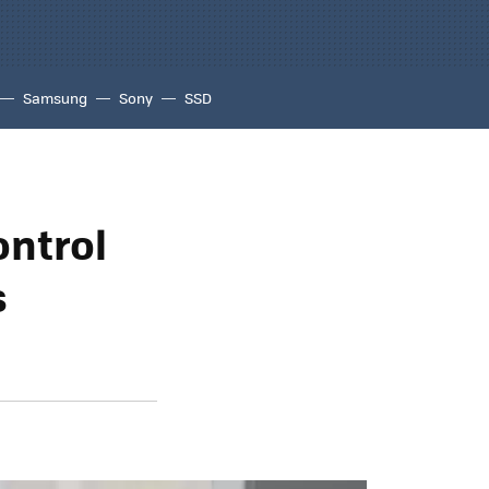
Samsung
Sony
SSD
ontrol
s