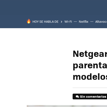
HOY SE HABLA DE
Wi-Fi
Netflix
Altavoc
Netgear
parental
modelos
Sin comentarios