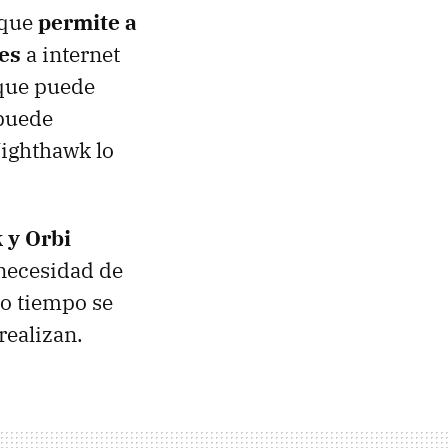
 que
permite a
nes
a internet
 que puede
 puede
Nighthawk lo
 y Orbi
 necesidad de
o tiempo se
realizan.