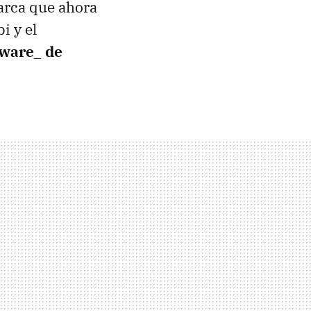
arca que ahora
i y el
tware_ de