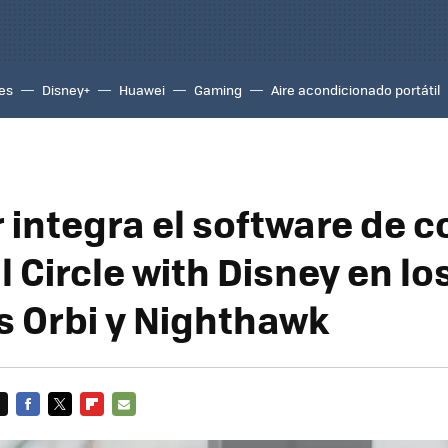
es
Disney+
Huawei
Gaming
Aire acondicionado portátil
 integra el software de c
 Circle with Disney en lo
 Orbi y Nighthawk
FACEBOOK
TWITTER
FLIPBOARD
E-