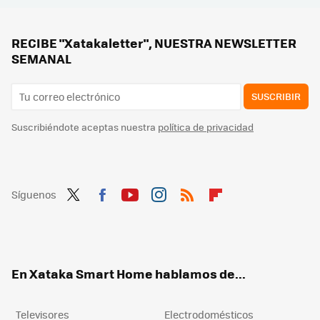
La mirilla digital que puse en casa es un escándalo. Esto es lo que me ha pasado este verano con varios mensajeros
Consejos inesperados de mantenimiento de casa: propietarios que han tenido problemas por no hacerlos advierten para que no nos pase
RECIBE "Xatakaletter", NUESTRA NEWSLETTER
SEMANAL
SUSCRIBIR
Suscribiéndote aceptas nuestra
política de privacidad
Síguenos
Twit
Fac
You
Inst
RSS
Flip
ter
ebo
tub
agr
boa
ok
e
am
rd
En Xataka Smart Home hablamos de...
Televisores
Electrodomésticos