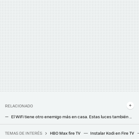
RELACIONADO
El WiFi tiene otro enemigo más en casa. Estas luces también pueden provocan que el router funcione peor
Este no es un router convencional, y te puede servir para proteger tu privacidad en línea: muy compacto y con VPN integrada
TEMAS DE INTERÉS
HBO Max fire TV
Instalar Kodi en Fire TV
El Corte Inglés rebaja multitud de zapatillas antes de la Vuelta al Cole: New Balance, Adidas y más desde 4,99 euros