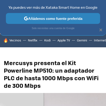
Ya puedes ver más de Xataka Smart Home en Google
TELEVISORES
CONTENIDOS SMART TV
SELECCIÓN
HOG
Añádenos como fuente preferida
Solo necesitas una cuenta de Google
×
HOY SE HABLA DE
Vecinos
Netflix
Kodi
Apple TV
Gemini
Internet
Mercusys presenta el Kit
Powerline MP510: un adaptador
PLC de hasta 1000 Mbps con WiFi
de 300 Mbps