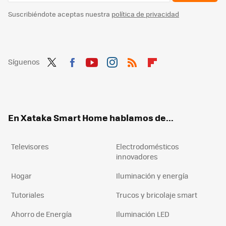
Suscribiéndote aceptas nuestra
política de privacidad
Síguenos
Twit
Fac
You
Inst
RSS
Flip
ter
ebo
tub
agr
boa
ok
e
am
rd
En Xataka Smart Home hablamos de...
Televisores
Electrodomésticos
innovadores
Hogar
Iluminación y energía
Tutoriales
Trucos y bricolaje smart
Ahorro de Energía
Iluminación LED