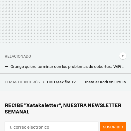
RELACIONADO
Orange quiere terminar con los problemas de cobertura WiFi dentro de casa. Su nuevo repetidor inalámbrico es la clave para lograrlo
Activar el Band Steering de tu router promete mejorar la WiFi como por arte de magia: cómo funciona y cuándo merece la pena usarlo
TEMAS DE INTERÉS
HBO Max fire TV
Instalar Kodi en Fire TV
Este chiste de 'Los Simpson' que no entendí jamás esconde una increíble historia sobre la mayor decepción televisiva de la historia: el tesoro de Al Capone
Tenía el router cerca de la tele hasta que me di cuenta que era un error: así lo he hecho para tener buena conexión en toda la casa
No hace falta tener una caja fuerte para protegerse frente a los ladrones: estos muebles españoles apuestan por la invisibilidad
RECIBE "Xatakaletter", NUESTRA NEWSLETTER
SEMANAL
SUSCRIBIR