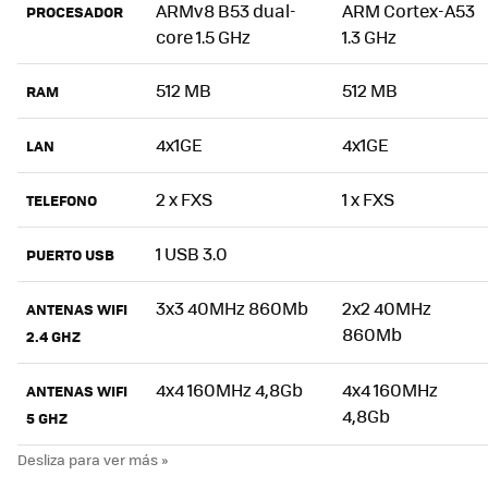
ARMv8 B53 dual-
ARM Cortex-A53
PROCESADOR
core 1.5 GHz
1.3 GHz
512 MB
512 MB
RAM
4x1GE
4x1GE
LAN
2 x FXS
1 x FXS
TELEFONO
1 USB 3.0
PUERTO USB
3x3 40MHz 860Mb
2x2 40MHz
ANTENAS WIFI
860Mb
2.4 GHZ
4x4 160MHz 4,8Gb
4x4 160MHz
ANTENAS WIFI
4,8Gb
5 GHZ