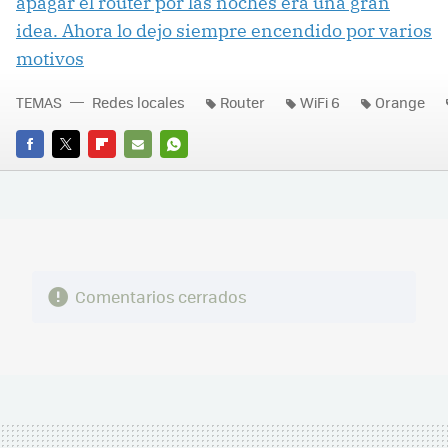
apagar el router por las noches era una gran
idea. Ahora lo dejo siempre encendido por varios
motivos
TEMAS
Redes locales
Router
WiFi 6
Orange
FACEBOOK
TWITTER
FLIPBOARD
E-
WHATSAPP
MAIL
Comentarios cerrados