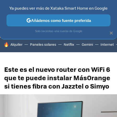
Ya puedes ver más de Xataka Smart Home en Google
TELEVISORES
CONTENIDOS SMART TV
SELECCIÓN
HOG
Añádenos como fuente preferida
Solo necesitas una cuenta de Google
×
HOY SE HABLA DE
Alquiler
Paneles solares
Netflix
Gemini
Internet
Este es el nuevo router con WiFi 6
que te puede instalar MásOrange
si tienes fibra con Jazztel o Simyo